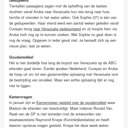
Gedupeerd
Tientallen passagiers zagen met de opheffing van de laatste
vluchten vanaf Aruba naar Venezuela hun reis terug naar huis,
familie of vrienden in het water vallen. Ook Sophie (37) is één van
de gedupeerden. Haar vriend werd een aantal weken geleden vanaf
Curaçao terug
naar Venezuela gedeporteerd
en zij hoopte hem via
Aruba toch nog op te kunnen zoeken. Wat Sophie nu gaat doen is
nog de vraag. Opgeven in ieder geval niet: ze beraadt zich op een
nieuw plan, laat ze weten.
Goudsmokkel
Het is niet duidelijk hoe lang de boycot van Venezuela op de ABC-
eilanden gaat duren. Eerder spraken Nederland, Curaçao en Aruba
de hoop uit om tot een gezamenlijke oplossing met Venezuela voor
de bestrijding van smokkel. Maar een echte oplossing lijkt er nog
niet te liggen.
Kamervragen
In januari zijn er
Kamervragen gesteld over de goudsmokkel
waar
Maduro de eilanden van beschuldigt. Maar indiener Ronald Van
Raak van de SP is niet tevreden met de antwoorden van
staatssecretaris Raymond Knops (Koninkrijksrelaties) en heeft
daarom opnieuw vragen gesteld. Knops liet deze week weten