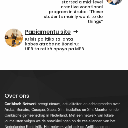
started a mid-level
creative vocational
program in Aruba: “These
students mainly want to do
things”
Papiamentu site
Krísis polítiko ta lanta
kabes atrobe na Boneiru:
UPB ta retirá apoyo pa MPB
Over ons
brengt nieuws, actualiteiten en achtergronden over
Caribisch Netwerk
Aruba, Bonaire, Curaçao, Saba, Sint Eustatius en Sint Maarten en de
Caribische gemeenschap in Nederland. Met een netwerk van lokale
journalisten volgen we de ontwikkelingen op de zes eilanden van het
Nederlandse Koninkrijk. Het netwerk volgt ook de Antilliaanse en