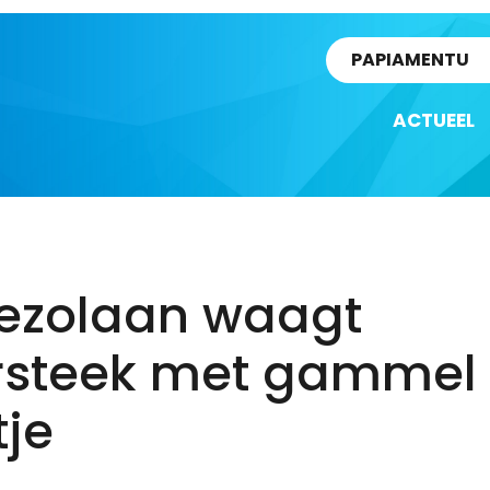
rtikel
PAPIAMENTU
ACTUEEL
ezolaan waagt
rsteek met gammel
tje