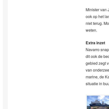
Minister van 
ook op het l
niet terug. M
weten.
Extra inzet
Navarro snap
dit ook de be
gebied zegt v
van onderzeeë
marine, de K
situatie in b