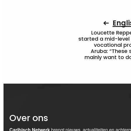
Engli
Loucette Rep
started a mid-level
vocational pr
Aruba: “These 
mainly want to do
Over ons
Caribisch Netwerk
brengt nieuws, actualiteiten en achter