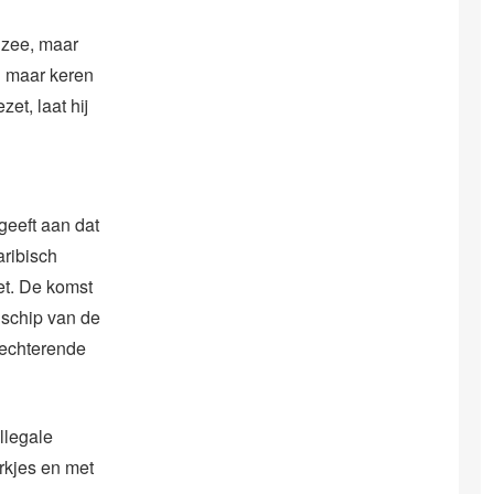
 zee, maar
n maar keren
t, laat hij
geeft aan dat
aribisch
et. De komst
 schip van de
lechterende
llegale
rkjes en met