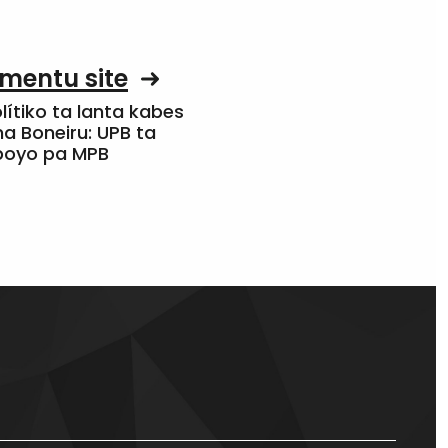
mentu site
olítiko ta lanta kabes
a Boneiru: UPB ta
apoyo pa MPB