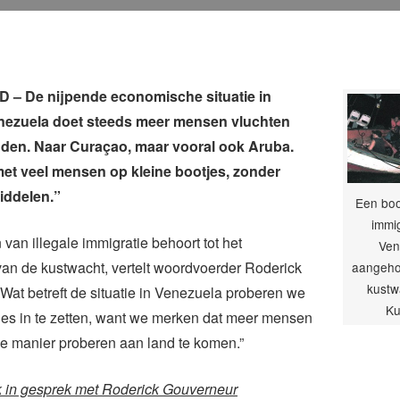
– De nijpende economische situatie in
nezuela doet steeds meer mensen vluchten
nden. Naar Curaçao, maar vooral ook Aruba.
et veel mensen op kleine bootjes, zonder
iddelen.”
Een boo
immig
 van illegale immigratie behoort tot het
Ven
an de kustwacht, vertelt woordvoerder Roderick
aangeho
kustw
Wat betreft de situatie in Venezuela proberen we
Ku
les in te zetten, want we merken dat meer mensen
le manier proberen aan land te komen.”
 in gesprek met Roderick Gouverneur