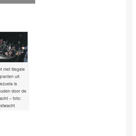
t met illegale
ranten uit
ezuela is
uden door de
acht – foto:
stwacht