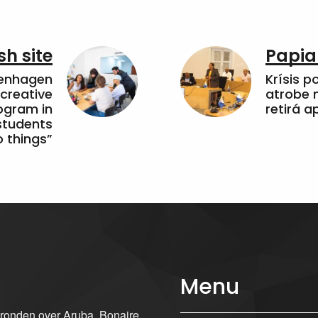
sh site
Papia
penhagen
Krísis p
 creative
atrobe n
ogram in
retirá 
students
 things”
Menu
gronden over Aruba, Bonaire,