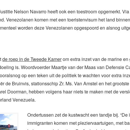
Justitie Nelson Navarro heeft ook een toestroom opgemerkt. Via
and. Venezolanen komen met een toeristenvisum het land binne
omenteel worden deze Venezolanen opgespoord en alsnog uitgeze
t
de roep in de Tweede Kamer
om extra inzet van de marine en 
doeling is. Woordvoerder Maartje van der Maas van Defensie C
ooralsnog op een teken uit de politiek te wachten voor extra inz
r de Bruinvis, stationsschip Zr. Ms. Van Amstel en het grootste
arel Doorman, hebben volgens haar niets te maken met de vers
uurland Venezuela.
Ondertussen zet de kustwacht een tandje bij. “De i
immigranten komen met pleziervaartuigen, met ba