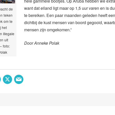
hele gammele bootjes. Op Aruba hebben we extr
want dat eiland ligt maar op 1,5 uur varen en is du
wacht de
te bereiken. Een paar maanden geleden heeft een
en teken
ek om te
dichtbij de kust mensen van boord gegooid, waarb
j het
mensen zijn omgekomen.”
 illegale
n uit
Door Anneke Polak
– foto:
olak