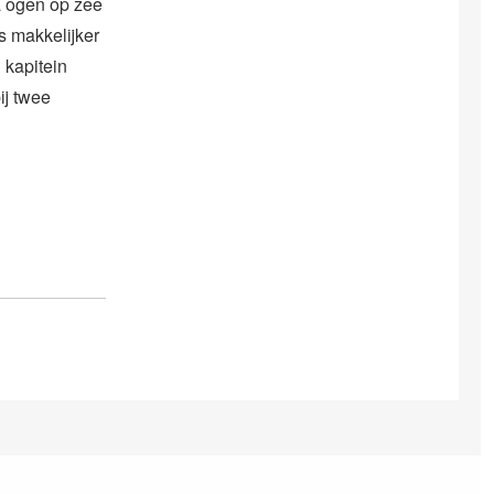
a ogen op zee
s makkelijker
 kapitein
ij twee