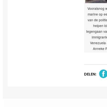
Vooralsnog 
marine op e
van de politi
helpen bi
tegengaan van
immigrante
Venezuela 
Anneke P
DELEN: