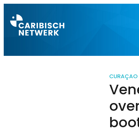
Direct naar a
CURAÇAO
Ven
ove
boo