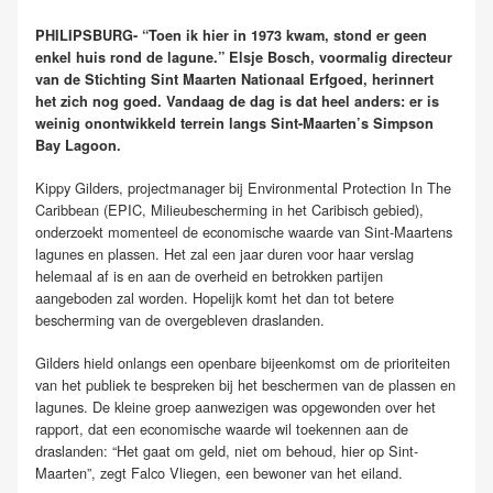
PHILIPSBURG- “Toen ik hier in 1973 kwam, stond er geen
enkel huis rond de lagune.” Elsje Bosch, voormalig directeur
van de Stichting Sint Maarten Nationaal Erfgoed, herinnert
het zich nog goed. Vandaag de dag is dat heel anders: er is
weinig onontwikkeld terrein langs Sint-Maarten’s Simpson
Bay Lagoon.
Kippy Gilders, projectmanager bij Environmental Protection In The
Caribbean (EPIC, Milieubescherming in het Caribisch gebied),
onderzoekt momenteel de economische waarde van Sint-Maartens
lagunes en plassen. Het zal een jaar duren voor haar verslag
helemaal af is en aan de overheid en betrokken partijen
aangeboden zal worden. Hopelijk komt het dan tot betere
bescherming van de overgebleven draslanden.
Gilders hield onlangs een openbare bijeenkomst om de prioriteiten
van het publiek te bespreken bij het beschermen van de plassen en
lagunes. De kleine groep aanwezigen was opgewonden over het
rapport, dat een economische waarde wil toekennen aan de
draslanden: “Het gaat om geld, niet om behoud, hier op Sint-
Maarten”, zegt Falco Vliegen, een bewoner van het eiland.