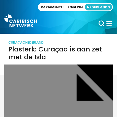
Direct naar artikel
PAPIAMENTU
ENGLISH
NEDERLANDS
CURAÇAO
NEDERLAND
Plasterk: Curaçao is aan zet
met de Isla