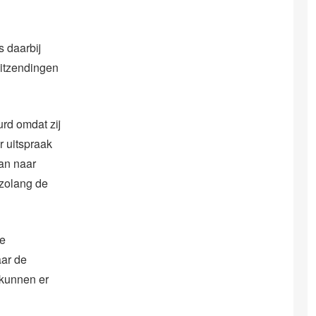
s daarbij
uitzendingen
rd omdat zij
r uitspraak
aan naar
 zolang de
he
aar de
kunnen er