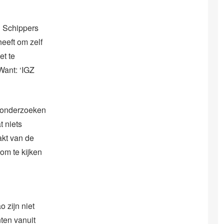
n Schippers
eeft om zelf
et te
Want: ‘IGZ
e onderzoeken
t niets
akt van de
om te kijken
 zijn niet
ten vanuit