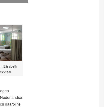
nt Elisabeth
spitaal
mogen
e Nederlandse
ch daarbij te