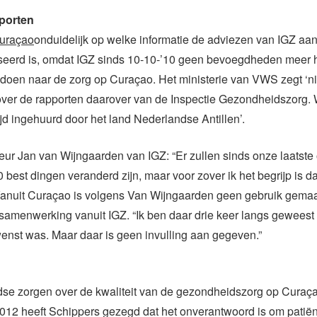
porten
uraçao
onduidelijk op welke informatie de adviezen van IGZ aa
seerd is, omdat IGZ sinds 10-10-’10 geen bevoegdheden meer h
doen naar de zorg op Curaçao. Het ministerie van VWS zegt ‘ni
over de rapporten daarover van de Inspectie Gezondheidszorg. 
ijd ingehuurd door het land Nederlandse Antillen’.
eur Jan van Wijngaarden van IGZ: “Er zullen sinds onze laatst
 best dingen veranderd zijn, maar voor zover ik het begrijp is da
 Vanuit Curaçao is volgens Van Wijngaarden geen gebruik gema
amenwerking vanuit IGZ. “Ik ben daar drie keer langs geweest 
enst was. Maar daar is geen invulling aan gegeven.”
se zorgen over de kwaliteit van de gezondheidszorg op Curaçao
2012 heeft Schippers gezegd dat het onverantwoord is om patiën