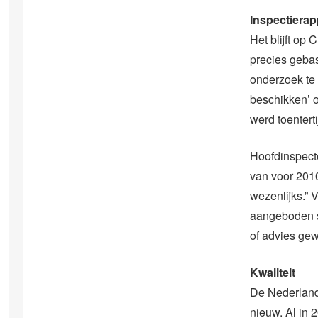
Inspectierap
Het blijft op
C
precies geba
onderzoek te 
beschikken’ 
werd toentert
Hoofdinspect
van voor 2010
wezenlijks.”
aangeboden s
of advies gew
Kwaliteit
De Nederland
nieuw. Al in 