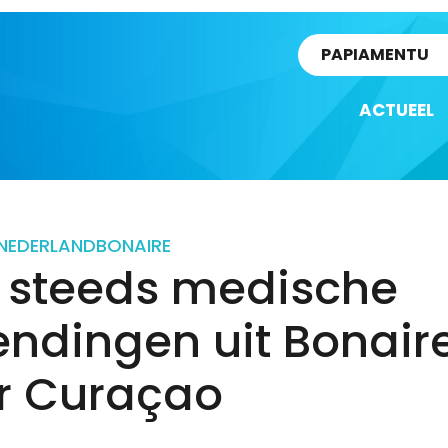
rtikel
PAPIAMENTU
ACTUEEL
NEDERLAND
BONAIRE
 steeds medische
endingen uit Bonair
r Curaçao