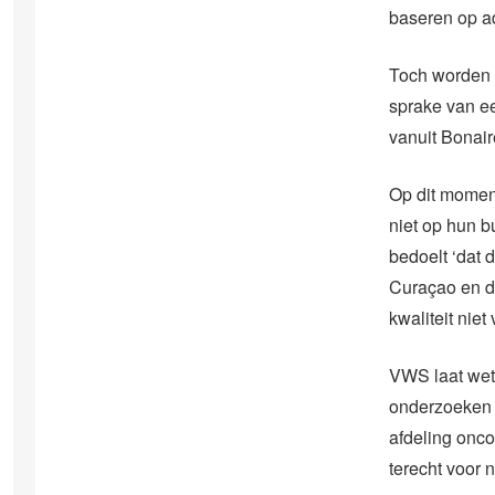
baseren op a
Toch worden e
sprake van ee
vanuit Bonair
Op dit momen
niet op hun b
bedoelt ‘dat 
Curaçao en da
kwaliteit niet 
VWS laat wete
onderzoeken b
afdeling onc
terecht voor 