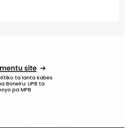
mentu site
olítiko ta lanta kabes
a Boneiru: UPB ta
apoyo pa MPB