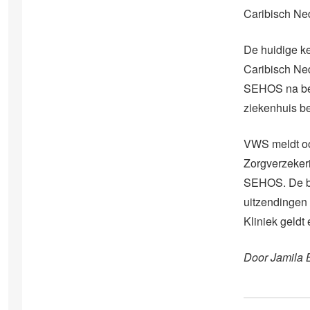
Caribisch Ned
De huidige ke
Caribisch Ned
SEHOS na besp
ziekenhuis be
VWS meldt ook
Zorgverzekeri
SEHOS. De be
uitzendingen
Kliniek geldt
Door Jamila 