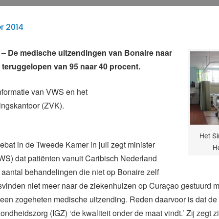
r 2014
 De medische uitzendingen van Bonaire naar
 teruggelopen van 95 naar 40 procent.
t informatie van VWS en het
ingskantoor (ZVK).
Het Si
ebat in de Tweede Kamer in juli zegt minister
Ho
WS) dat patiënten vanuit Caribisch Nederland
k aantal behandelingen die niet op Bonaire zelf
svinden niet meer naar de ziekenhuizen op Curaçao gestuurd 
 een zogeheten medische uitzending. Reden daarvoor is dat d
ndheidszorg (IGZ) ‘de kwaliteit onder de maat vindt.’ Zij zegt zi