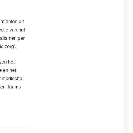
atiënten uit
ctie van het
ialismen per
e zorg’.
sen het
e en het
r medische
omen Taams