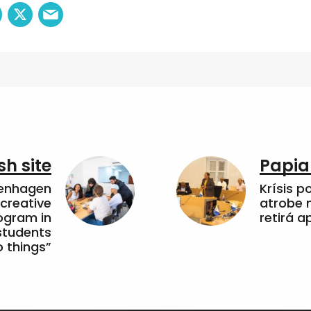
sh site
Papia
penhagen
Krísis p
 creative
atrobe n
ogram in
retirá 
students
 things”