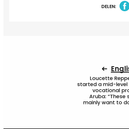
DELEN:
Engli
Loucette Rep
started a mid-level
vocational pr
Aruba: “These 
mainly want to do