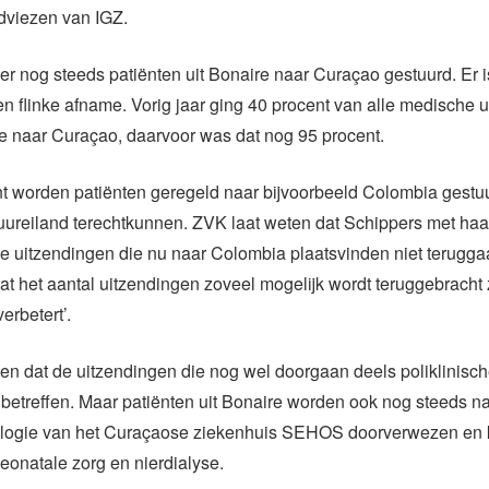
dviezen van IGZ.
r nog steeds patiënten uit Bonaire naar Curaçao gestuurd. Er i
n flinke afname. Vorig jaar ging 40 procent van alle medische 
e naar Curaçao, daarvoor was dat nog 95 procent.
t worden patiënten geregeld naar bijvoorbeeld Colombia gestuu
uureiland terechtkunnen. ZVK laat weten dat Schippers met haa
de uitzendingen die nu naar Colombia plaatsvinden niet terugg
t het aantal uitzendingen zoveel mogelijk wordt teruggebracht
verbetert’.
n dat de uitzendingen die nog wel doorgaan deels poliklinisc
etreffen. Maar patiënten uit Bonaire worden ook nog steeds n
ologie van het Curaçaose ziekenhuis SEHOS doorverwezen en 
neonatale zorg en nierdialyse.