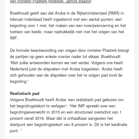
van minister Plasterk (bijdrage: Jamila Baaziz)
Boekhoudt geeft aan dat Aruba in de Rijksministerraad (RMR) in
februari inderdaad heeft ingestemd met een aantal punten: een
begroting voor 1 mei, het maken van een meerjarenraming en het
toetsen van beide, maar nadrukkelijk niet met het volgen van het
IMF.
De formele beantwoording van vragen door minister Plasterk brengt
de partijen op geen enkele manier nader tot elkaar. Boekhoudt:
“Met zulke antwoorden komen we niet verder. Volgens ons heeft
Nederland juist de afspraken met Aruba losgelaten. Aruba heeft
zich gehouden aan de afspraken over het te volgen pad rond de
begroting.”
Realistisch
pad
Volgens Boekhoudt heeft Aruba ‘een realistisch pad gekozen om
het begrotingstekort te verlagen’: “Het IMF spreekt over een
begrotingsevenwicht in 2015 en een structureel overschot van 1
procent vanaf 2016. Maar dat is onhaalbaar aangezien het
startpunt een begrotingstekort van 8 procent is. Dit is het kardinale
punt. ”