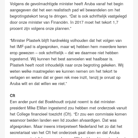
Volgens de gevolmachtigde minister heeft Aruba vanaf het begin
aangegeven dat het een realistisch pad wil bewandelen om het
begrotingstekort terug te dringen. “Dat is ook schriftelijk vastgelegd
door onze minister van Financiën. In 2017 moet het tekort 1,7
procent zijn volgens onze plannen.”
“Minister Plasterk blijft hardnekkig volhouden dat het volgen van
het IMF-pad is afgesproken, maar wij hebben hem meerdere keren
erop gewezen – ook schriftelijk – dat we daarmee niet hebben
ingestemd. Wij kunnen het best aanvoelen wat haalbaar is.
Plasterk heeft nooit inhoudelijk naar onze begroting gekeken. Wij
weten welke maatregelen we kunnen nemen om het tekort te
verlagen en weten dat er geen rek mee inzit, tenzij je onrust op
Aruba wilt en dat willen we niet.”
Cft
Een ander punt dat Boekhoudt onjuist noemt is dat minister-
president Mike EMan ingestemd zou hebben met onderzoek vanuit
het College financieel toezicht (Cft). “Er zou een commissie komen
waarvoor beiden landen een lid zouden afvaardigen. Dat was
afgesproken. Maar ineens interpreteert Nederland het zo dat het
secretariaat van het Cft het onderzoek gaat doen en dat Aruba