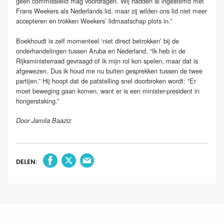
geen commissielid mag voordragen. Wij hadden al ingestemd met
Frans Weekers als Nederlands lid, maar zij wilden ons lid niet meer
accepteren en trokken Weekers’ lidmaatschap plots in.”
Boekhoudt is zelf momenteel ‘niet direct betrokken’ bij de
onderhandelingen tussen Aruba en Nederland. “Ik heb in de
Rijksministerraad gevraagd of ik mijn rol kon spelen, maar dat is
afgewezen. Dus ik houd me nu buiten gesprekken tussen de twee
partijen.” Hij hoopt dat de patstelling snel doorbroken wordt: “Er
moet beweging gaan komen, want er is een minister-president in
hongerstaking.”
Door Jamila Baaziz
DELEN: