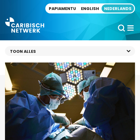
Direct naar artikel
PAPIAMENTU
ENGLISH
NEDERLANDS