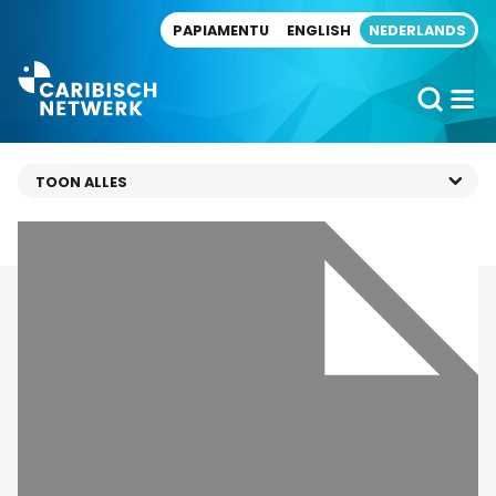
Direct naar artikel
PAPIAMENTU
ENGLISH
NEDERLANDS