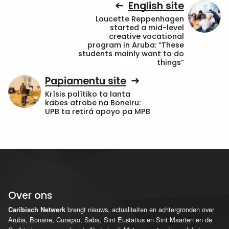
English site
Loucette Reppenhagen
started a mid-level
creative vocational
program in Aruba: “These
students mainly want to do
things”
Papiamentu site
Krísis polítiko ta lanta
kabes atrobe na Boneiru:
UPB ta retirá apoyo pa MPB
Over ons
brengt nieuws, actualiteiten en achtergronden over
Caribisch Netwerk
Aruba, Bonaire, Curaçao, Saba, Sint Eustatius en Sint Maarten en de