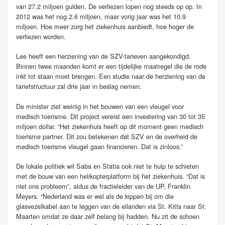
van 27.2 miljoen gulden. De verliezen lopen nog steeds op op. In
2012 was het nog 2.6 miljoen, maar vorig jaar was het 10.9
miljoen. Hoe meer zorg het ziekenhuis aanbiedt, hoe hoger de
verliezen worden.
Lee heeft een herziening van de SZV-tarieven aangekondigd.
Binnen twee maanden komt er een tijdelijke maatregel die de rode
inkt tot staan moet brengen. Een studie naar de herziening van de
tariefstructuur zal drie jaar in beslag nemen.
De minister ziet weinig in het bouwen van een vleugel voor
medisch toerisme. Dit project vereist een investering van 30 tot 35
miljoen dollar. “Het ziekenhuis heeft op dit moment geen medisch
toerisme partner. Dit zou betekenen dat SZV en de overheid de
medisch toerisme vleugel gaan financieren. Dat is zinloos.”
De lokale politiek wil Saba en Statia ook niet te hulp te schieten
met de bouw van een helikopterplatform bij het ziekenhuis. “Dat is
niet ons probleem”, aldus de fractieleider van de UP, Franklin
Meyers. “Nederland was er wel als de kippen bij om die
glasvezelkabel aan te leggen van de eilanden via St. Kitts naar St.
Maarten omdat ze daar zelf belang bij hadden. Nu zit de schoen