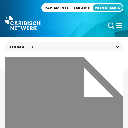
Direct naar artikel
PAPIAMENTU
ENGLISH
NEDERLANDS