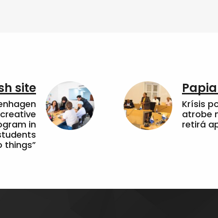
sh site
Papia
penhagen
Krísis p
 creative
atrobe n
ogram in
retirá 
students
 things”