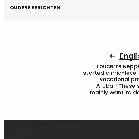
OUDERE BERICHTEN
Engli
Loucette Rep
started a mid-level
vocational pr
Aruba: “These 
mainly want to do