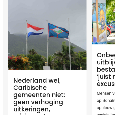
Onbeg
uitbli
best
‘juist
Nederland wel,
excus
Caribische
Mensen ve
gemeenten niet:
op Bonair
geen verhoging
opnieuw g
uitkeringen,
vaststelle