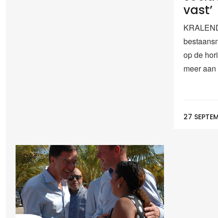
vast’
KRALENDI
bestaansm
op de hori
meer aan 
27 SEPTEM