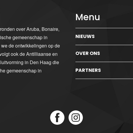
Menu
gronden over Aruba, Bonaire,
NIEUWS
ibische gemeenschap in
n we de ontwikkelingen op de
OVER ONS
volgt ook de Antilliaanse en
luitvorming in Den Haag die
PARTNERS
sche gemeenschap in