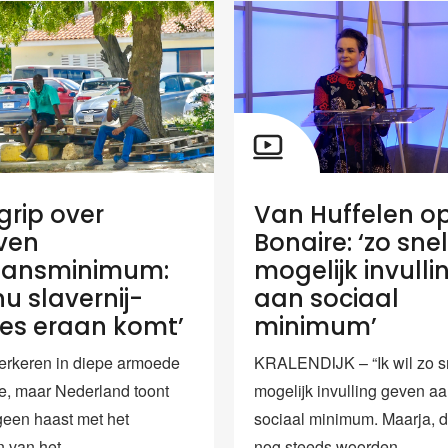
rip over
Van Huffelen o
jven
Bonaire: ‘zo snel
aansminimum:
mogelijk invulli
 nu slavernij-
aan sociaal
es eraan komt’
minimum’
rkeren in diepe armoede
KRALENDIJK – “Ik wil zo s
e, maar Nederland toont
mogelijk invulling geven aa
een haast met het
sociaal minimum. Maarja, da
n van het
nog steeds woorden,...