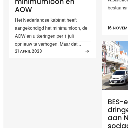
minimumloon en
bestaansm
AOW
Het Nederlandse kabinet heeft
aangekondigd het minimumloon, de
16 NOVEM
AOW en uitkeringen per 1 juli
opnieuw te verhogen. Maar dat...
21 APRIL 2023
BES-e
dring
aan N
socia