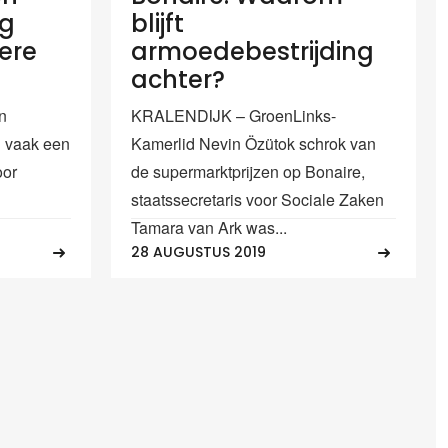
ig
blijft
tere
armoedebestrijding
achter?
n
KRALENDIJK – GroenLinks-
n vaak een
Kamerlid Nevin Özütok schrok van
oor
de supermarktprijzen op Bonaire,
staatssecretaris voor Sociale Zaken
Tamara van Ark was...
28 AUGUSTUS 2019