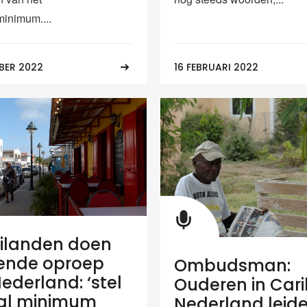
inimum....
BER 2022
16 FEBRUARI 2022
ilanden doen
ende oproep
Ombudsman:
ederland: ‘stel
Ouderen in Cari
al minimum
Nederland leid