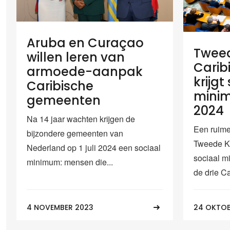
Aruba en Curaçao
Twee
willen leren van
Carib
armoede-aanpak
krijgt
Caribische
minim
gemeenten
2024
Na 14 jaar wachten krijgen de
Een ruime
bijzondere gemeenten van
Tweede Ka
Nederland op 1 juli 2024 een sociaal
sociaal m
minimum: mensen die...
de drie Ca
4 NOVEMBER 2023
24 OKTOB