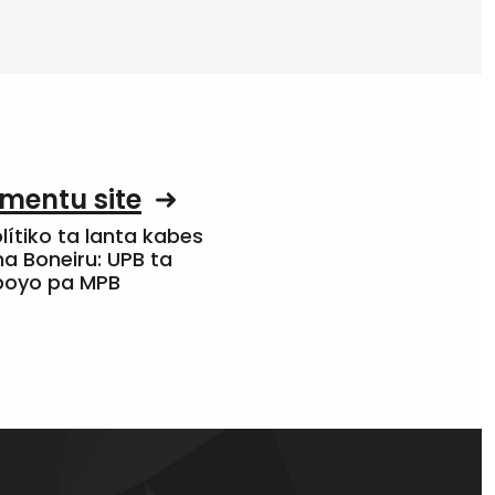
mentu site
olítiko ta lanta kabes
a Boneiru: UPB ta
apoyo pa MPB