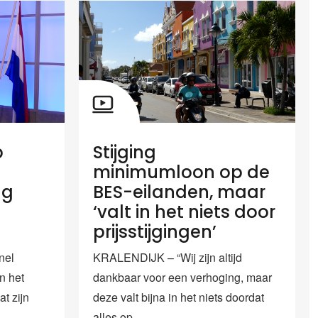
p
Stijging
minimumloon op de
ng
BES-eilanden, maar
‘valt in het niets door
prijsstijgingen’
nel
KRALENDIJK – “Wij zijn altijd
n het
dankbaar voor een verhoging, maar
t zijn
deze valt bijna in het niets doordat
alles op...