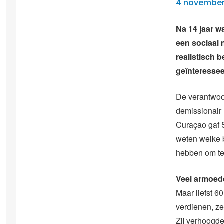
4 november
Na 14 jaar w
een sociaal 
realistisch 
geïnteresseer
De verantwoo
demissionair
Curaçao
gaf
weten welke 
hebben om t
Veel armoed
Maar liefst 
verdienen, ze
Zij verhoogde