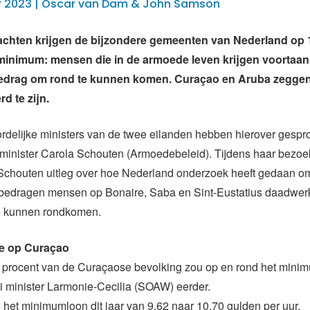
 2023 | Oscar van Dam & John Samson
achten krijgen de bijzondere gemeenten van Nederland op 1
minimum: mensen die in de armoede leven krijgen voortaan
bedrag om rond te kunnen komen. Curaçao en Aruba zeggen 
d te zijn.
rdelijke ministers van de twee eilanden hebben
hierover gespr
 minister Carola Schouten (Armoedebeleid)
. Tijdens haar bezo
Schouten uitleg over hoe Nederland onderzoek heeft gedaan o
bedragen mensen op Bonaire, Saba en Sint-Eustatius daadwerk
e kunnen rondkomen.
e op Curaçao
60 procent van de Curaçaose bevolking zou op en rond het mini
i minister
Larmonie-Cecilia
(SOAW) eerder.
 het minimumloon dit jaar
van 9,62 naar 10,70 gulden per uur
.