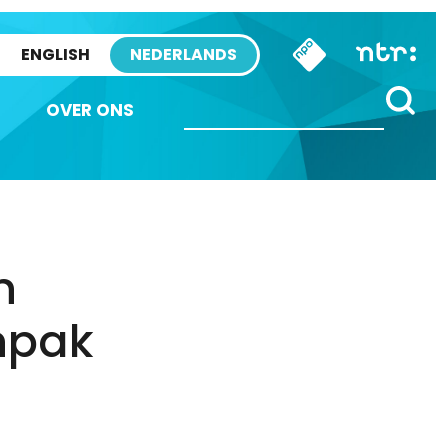
ENGLISH
NEDERLANDS
OVER ONS
n
npak