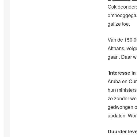
Ook de
onder
omhooggega
gaf ze toe.
Van de 150.0
Althans, volg
gaan. Daar w
‘Interesse i
Aruba en Cura
hun ministers
ze zonder we
gedwongen om
updaten. Wor
Duurder lev