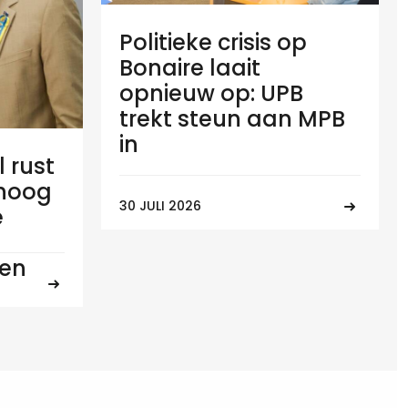
Politieke crisis op
Bonaire laait
opnieuw op: UPB
trekt steun aan MPB
in
l rust
 hoog
30 JULI 2026
e
ten