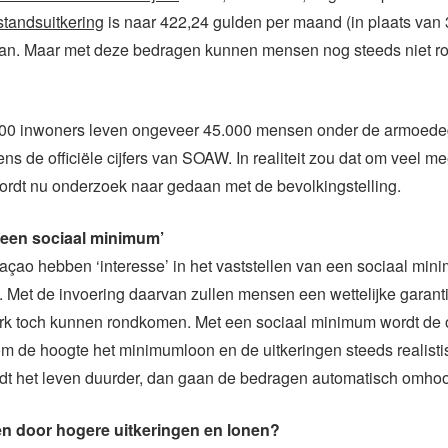
stands
uitkering
is
naar 422,24 gulden per maand (in plaats van 
an
. Maar met deze bedragen kunnen mensen nog steeds niet 
00 inwoners leven ongeveer 45.000 mensen onder de armoede
ens de officiële cijfers van SOAW. In realiteit zou dat om veel 
ordt nu onderzoek naar gedaan met de bevolkingstelling.
n een sociaal minimum’
çao hebben ‘interesse’ in het vaststellen van een sociaal mi
. Met de invoering daarvan zullen mensen een wettelijke garanti
rk toch kunnen rondkomen. Met een sociaal minimum wordt de 
 de hoogte het minimumloon en de uitkeringen steeds realisti
dt het leven duurder, dan gaan de bedragen automatisch omho
en door hogere uitkeringen en lonen?