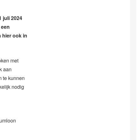
 juli 2024
 een
hier ook in
oken
met
ek aan
m te kunnen
elijk nodig
mumloon