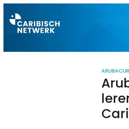
Direct naar a
ARUBA
CU
Aru
ler
Car