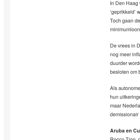
In Den Haag 
‘geprikkeld’ 
Toch gaan de 
minimumloon.
De vrees in 
nog meer inf
duurder word
besloten om 
Als autonome 
hun uitkering
maar Nederla
demissionair 
Aruba en Cu
Rocco Tjon, 