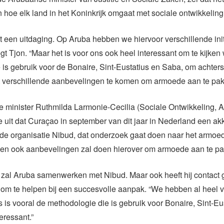
en hoe elk land
in het Koninkrijk
omgaat met sociale ontwikkelin
jft een uitdaging.
Op
Aruba hebben we
hiervoor
verschillende ini
gt Tjon.
“Maar
het is
voor ons
ook heel interessant om te kijken
is gebruik voor de Bonaire, Sint-Eustatius en Saba, om achter
 verschillende aanbevelingen te komen om armoede aan te pak
 minister Ruthmilda Larmonie-Cecilia (Sociale Ontwikkeling, A
e uit dat Curaçao in september van dit jaar in Nederland een ak
 de organisatie Nibud, dat onderzoek gaat doen naar het armo
d en ook aanbevelingen zal doen hierover om armoede aan te p
 zal Aruba samenwerken met Nibud. Maar ook heeft hij contact 
om te helpen bij een succesvolle aanpak.
“We hebben al heel ve
 is vooral de
methodologie
die is gebruik voor Bonaire, Sint-Eu
eressant.”