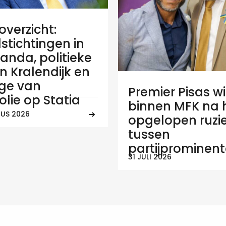
verzicht:
stichtingen in
anda, politieke
 in Kralendijk en
ge van
Premier Pisas wi
olie op Statia
binnen MFK na
US 2026
opgelopen ruzi
tussen
partijprominen
31 JULI 2026