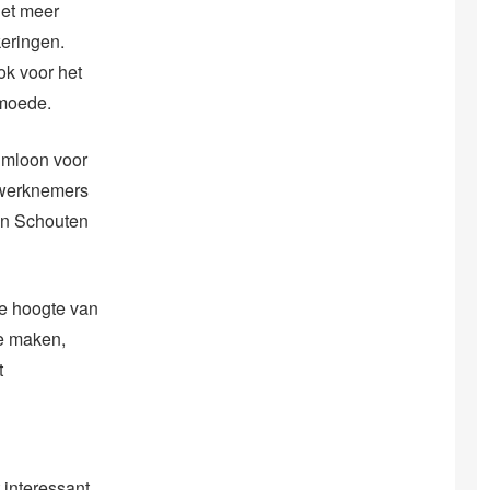
iet meer
keringen.
ok voor het
armoede.
umloon voor
 werknemers
en Schouten
de hoogte van
te maken,
t
t interessant