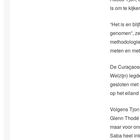
is om te kijk
“Het is en bli
genomen”, ze
methodologie 
meten en met
De Curaçaose
Welzijn) legd
gesloten met
op het eilan
Volgens Tjon
Glenn Thodé 
maar voor ons
Saba heel int