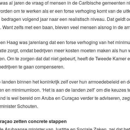
was al jaren de vraag of mensen in de Caribische gemeenten n
worden om te werken als er een forse verhoging komt van de uit
bedragen volgend jaar naar een realistisch niveau. Dat geldt o
 Want zelfs met een baan, bleven veel mensen alsnog in de 
Den Haag was jarenlang dat een forse verhoging van het minim
latie zorgt, omdat bedrijven meer kosten moeten maken als hun
en. Om te zorgen dat dat niet gebeurt, heeft de Tweede Kamer 
bedrijven te gaan compenseren.
landen binnen het koninkrijk zelf over hun armoedebeleid en 
en en minimumloon. ‘Het is aan de landen zelf’ om die keuzes 
nd is wel bereid om Aruba en Curaçao verder te adviseren, zeg
minister Schouten.
raçao zetten concrete stappen
de Arubaanse minister
van Justitie en Sociale Zake
n, zei dat he