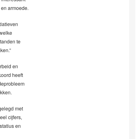
g en armoede.
tiatieven
 welke
standen te
ken.”
rbeid en
koord heeft
edeprobleem
akken.
gelegd met
el cijfers,
statius en