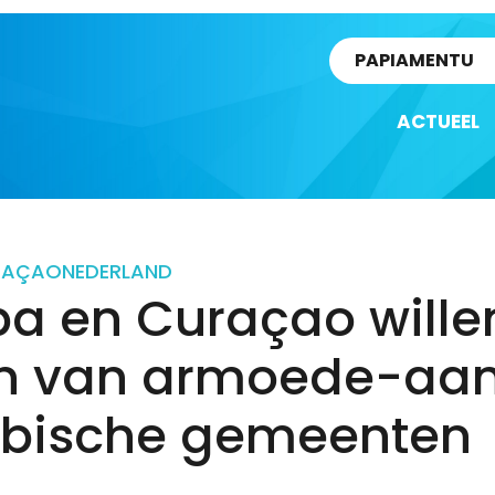
rtikel
PAPIAMENTU
ACTUEEL
RAÇAO
NEDERLAND
ba en Curaçao wille
en van armoede-aa
ibische gemeenten