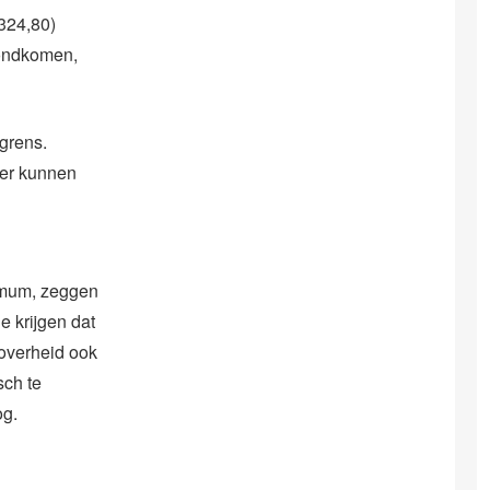
324,80)
rondkomen,
grens.
meer kunnen
nimum, zeggen
e krijgen dat
overheid ook
sch te
og.