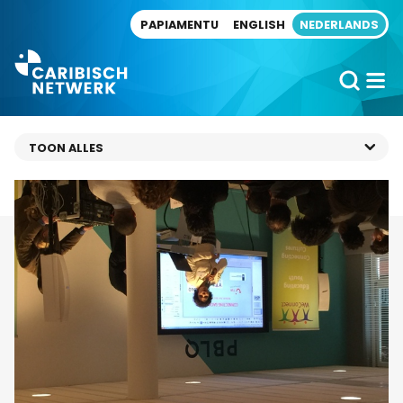
Direct naar artikel
PAPIAMENTU
ENGLISH
NEDERLANDS