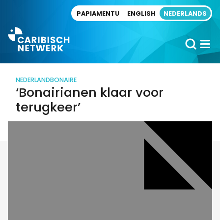
Direct naar artikel
PAPIAMENTU
ENGLISH
NEDERLANDS
NEDERLAND
BONAIRE
‘Bonairianen klaar voor
terugkeer’