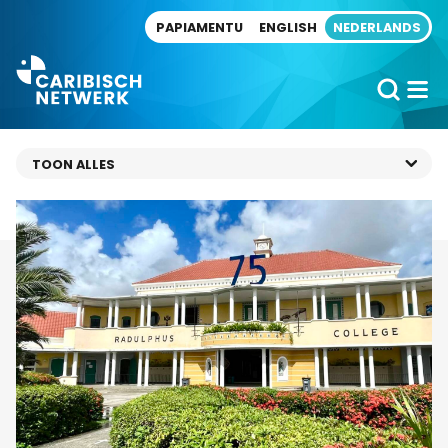
Direct naar artikel
PAPIAMENTU
ENGLISH
NEDERLANDS