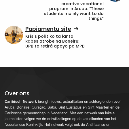
creative vocational
program in Aruba: “These
students mainly want to do
things”
Papiamentu site
Krísis polítiko ta lanta
kabes atrobe na Boneiru:
UPB ta retirá apoyo pa MPB
Over ons
brengt nieuws, actualiteiten en achtergronden over
Caribisch Netwerk
Aruba, Bonaire, Curaçao, Saba, Sint Eustatius en Sint Maarten en de
Caribische gemeenschap in Nederland. Met een netwerk van lokale
journalisten volgen we de ontwikkelingen op de zes eilanden van het
Nederlandse Koninkrijk. Het netwerk volgt ook de Antilliaanse en