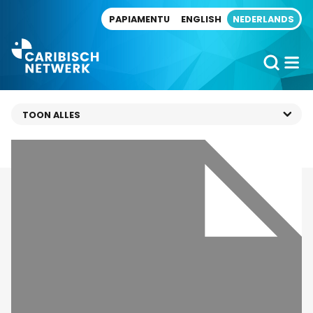
Direct naar artikel
PAPIAMENTU
ENGLISH
NEDERLANDS