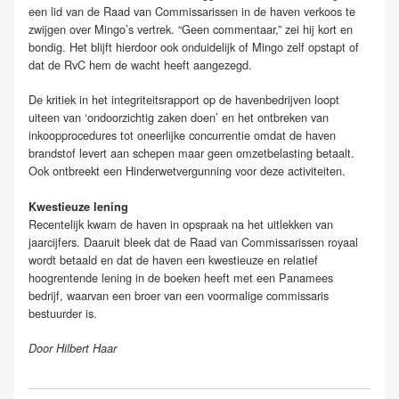
een lid van de Raad van Commissarissen in de haven verkoos te
zwijgen over Mingo’s vertrek. “Geen commentaar,” zei hij kort en
bondig. Het blijft hierdoor ook onduidelijk of Mingo zelf opstapt of
dat de RvC hem de wacht heeft aangezegd.
De kritiek in het integriteitsrapport op de havenbedrijven loopt
uiteen van ‘ondoorzichtig zaken doen’ en het ontbreken van
inkoopprocedures tot oneerlijke concurrentie omdat de haven
brandstof levert aan schepen maar geen omzetbelasting betaalt.
Ook ontbreekt een Hinderwetvergunning voor deze activiteiten.
Kwestieuze lening
Recentelijk kwam de haven in opspraak na het uitlekken van
jaarcijfers. Daaruit bleek dat de Raad van Commissarissen royaal
wordt betaald en dat de haven een kwestieuze en relatief
hoogrentende lening in de boeken heeft met een Panamees
bedrijf, waarvan een broer van een voormalige commissaris
bestuurder is.
Door Hilbert Haar