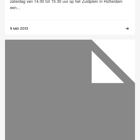
zaterdag van 14.00 tot 15.30 uur op het Zuidplein in Rotterdam
een...
9 MEI 2013