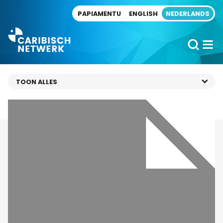
Direct naar artikel
PAPIAMENTU
ENGLISH
NEDERLANDS