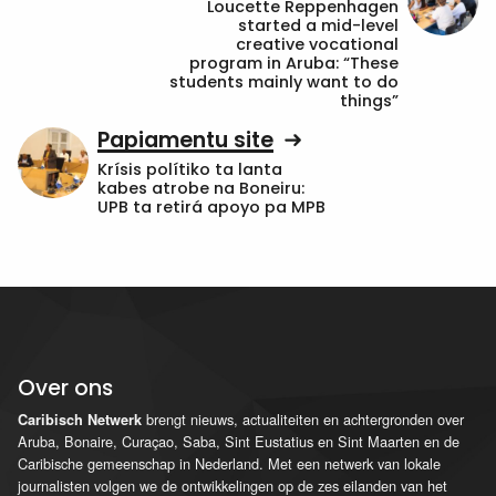
Loucette Reppenhagen
started a mid-level
creative vocational
program in Aruba: “These
students mainly want to do
things”
Papiamentu site
Krísis polítiko ta lanta
kabes atrobe na Boneiru:
UPB ta retirá apoyo pa MPB
Over ons
brengt nieuws, actualiteiten en achtergronden over
Caribisch Netwerk
Aruba, Bonaire, Curaçao, Saba, Sint Eustatius en Sint Maarten en de
Caribische gemeenschap in Nederland. Met een netwerk van lokale
journalisten volgen we de ontwikkelingen op de zes eilanden van het