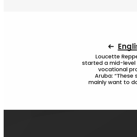
Engli
Loucette Rep
started a mid-level
vocational pr
Aruba: “These 
mainly want to do