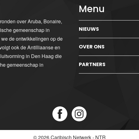
Menu
gronden over Aruba, Bonaire,
NIEUWS
ibische gemeenschap in
n we de ontwikkelingen op de
OVER ONS
volgt ook de Antilliaanse en
luitvorming in Den Haag die
PARTNERS
sche gemeenschap in
© 2026
Caribisch Netwerk - NTR