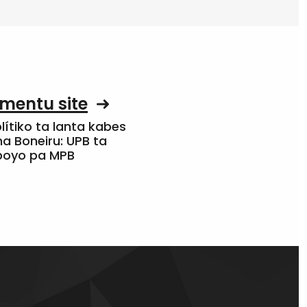
mentu site
olítiko ta lanta kabes
a Boneiru: UPB ta
apoyo pa MPB