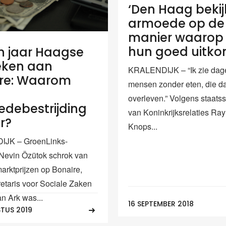
‘Den Haag bekij
armoede op de
manier waarop
hun goed uitko
 jaar Haagse
eken aan
KRALENDIJK – “Ik zie dage
re: Waarom
mensen zonder eten, die d
overleven.” Volgens staatss
debestrijding
van Koninkrijksrelaties R
r?
Knops...
JK – GroenLinks-
Nevin Özütok schrok van
arktprijzen op Bonaire,
retaris voor Sociale Zaken
n Ark was...
16 SEPTEMBER 2018
TUS 2019