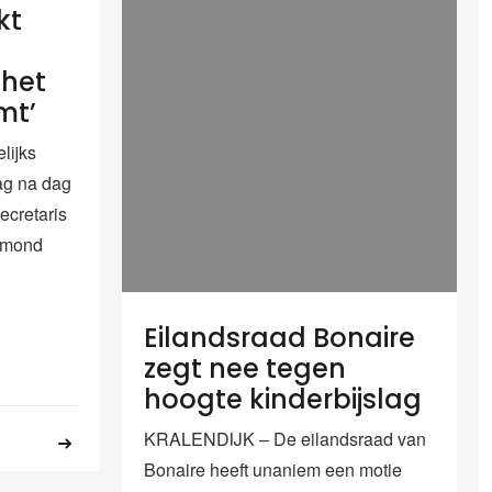
kt
 het
mt’
lijks
ag na dag
ecretaris
aymond
Eilandsraad Bonaire
zegt nee tegen
hoogte kinderbijslag
KRALENDIJK – De eilandsraad van
Bonaire heeft unaniem een motie