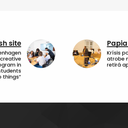
sh site
Papia
penhagen
Krísis p
 creative
atrobe n
ogram in
retirá 
students
 things”