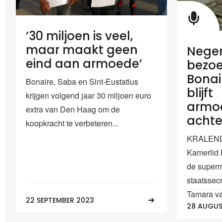
’30 miljoen is veel,
maar maakt geen
Negen
eind aan armoede’
bezo
Bonai
Bonaire, Saba en Sint-Eustatius
blijft
krijgen volgend jaar 30 miljoen euro
armoe
extra van Den Haag om de
achte
koopkracht te verbeteren...
KRALENDI
Kamerlid 
de superm
staatssec
Tamara va
22 SEPTEMBER 2023
28 AUGUS