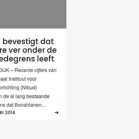
 bevestigt dat
re ver onder de
degrens leeft
JK – Recente cijfers van
aal Instituut voor
rlichting (Nibud)
n de al lang bestaande
s dat Bonairianen...
RI 2014