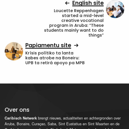
English site
Loucette Reppenhagen
started a mid-level
creative vocational
program in Aruba: “These
students mainly want to do
things”
Papiamentu site
Krísis polítiko ta lanta
kabes atrobe na Boneiru:
UPB ta retirá apoyo pa MPB
Over ons
brengt nieuws, actualiteiten en achtergronden over
Caribisch Netwerk
Aruba, Bonaire, Curaçao, Saba, Sint Eustatius en Sint Maarten en de