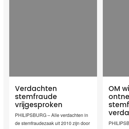
Verdachten
OM wi
stemfraude
ontn
vrijgesproken
stem
verd
PHILIPSBURG – Alle verdachten in
de stemfraudezaak uit 2010 zijn door
PHILIPSB