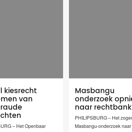
l kiesrecht
Masbangu
emen van
onderzoek opn
fraude
naar rechtbank
achten
PHILIPSBURG – Het zog
URG – Het Openbaar
Masbangu-onderzoek naar