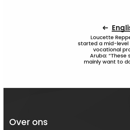
Engli
Loucette Rep
started a mid-level
vocational pr
Aruba: “These 
mainly want to do
Over ons