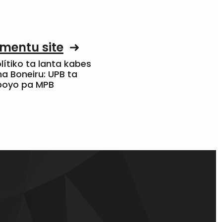
mentu site
olítiko ta lanta kabes
a Boneiru: UPB ta
apoyo pa MPB