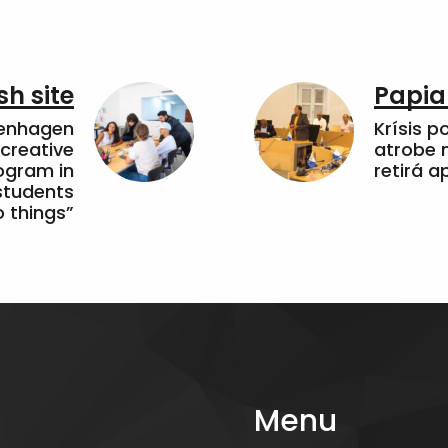
sh site
Papia
penhagen
Krísis p
 creative
atrobe n
ogram in
retirá 
students
 things”
Menu