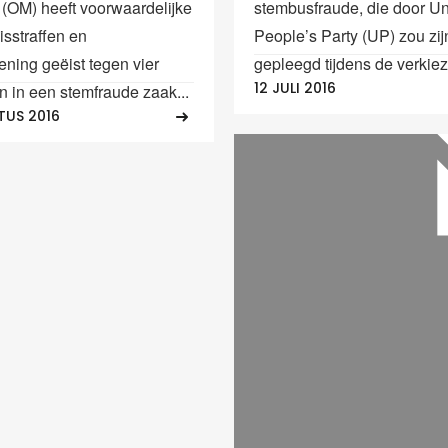
e (OM) heeft voorwaardelijke
stembusfraude, die door Un
sstraffen en
People’s Party (UP) zou zij
ening geëist tegen vier
gepleegd tijdens de verkiez
12 JULI 2016
n in een stemfraude zaak...
TUS 2016