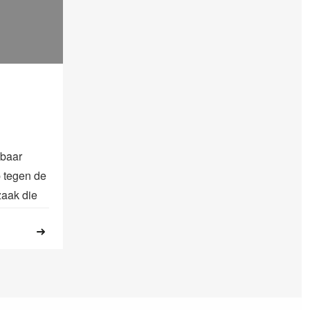
baar
p tegen de
zaak die