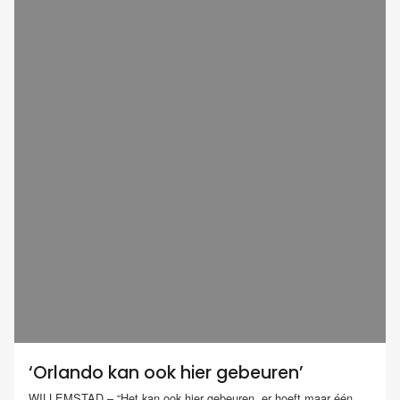
‘Orlando kan ook hier gebeuren’
WILLEMSTAD – “Het kan ook hier gebeuren, er hoeft maar één