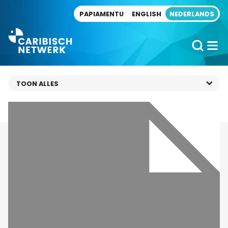
Direct naar artikel
PAPIAMENTU
ENGLISH
NEDERLANDS