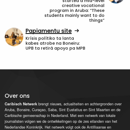
started a mid-level
creative vocational
program in Aruba: “These
students mainly want to do
things”
Papiamentu site
Krísis polítiko ta lanta
kabes atrobe na Boneiru:
UPB ta retirá apoyo pa MPB
Over ons
brengt nieuws, actualiteiten en achtergronden over
Caribisch Netwerk
Aruba, Bonaire, Curaçao, Saba, Sint Eustatius en Sint Maarten en de
Caribische gemeenschap in Nederland. Met een netwerk van lokale
journalisten volgen we de ontwikkelingen op de zes eilanden van het
Nederlandse Koninkrijk. Het netwerk volgt ook de Antilliaanse en