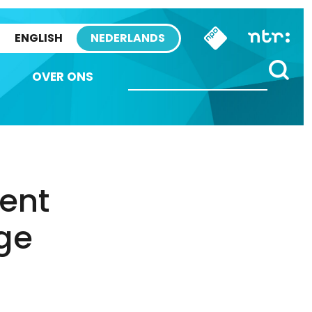
ENGLISH
NEDERLANDS
OVER ONS
ent
ge