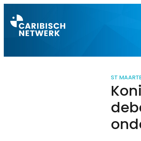
Direct naar a
ST MAART
Kon
deba
ond