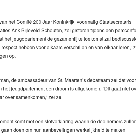
 van het Comité 200 Jaar Koninkrijk, voormalig Staatsecretaris
laties Ank Bijleveld-Schouten, zei gisteren tijdens een persconfe
at het jeugdparlement de gezamenlijke toekomst zal bediscussi
 respect hebben voor elkaars verschillen en van elkaar leren,” 
ngen op.
man, de ambassadeur van St. Maarten’s debatteam zei dat voor
het jeugdparlement een droom is uitgekomen. “Dit gaat niet ov
ar over samenkomen,” zei ze.
ement komt met een slotverklaring waarin de deelnemers zullen
jk gaan doen om hun aanbevelingen werkelijkheid te maken.