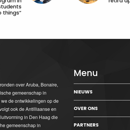
ogram in
retirá 
students
 things”
Menu
gronden over Aruba, Bonaire,
NIEUWS
ibische gemeenschap in
n we de ontwikkelingen op de
OVER ONS
volgt ook de Antilliaanse en
luitvorming in Den Haag die
PARTNERS
sche gemeenschap in