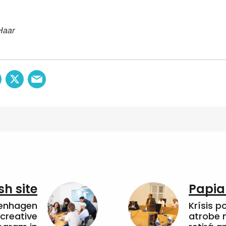
Haar
sh site
Papia
penhagen
Krísis p
 creative
atrobe n