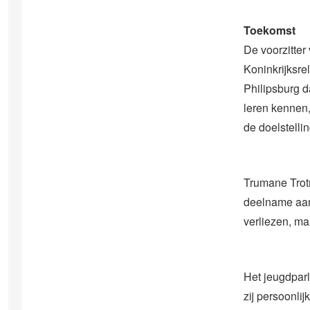
Toekomst
De voorzitter
Koninkrijksre
Philipsburg d
leren kennen,
de doelstelli
Trumane Trot
deelname aan 
verliezen, ma
Het jeugdparl
zij persoonli