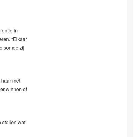
rentie in
ëren. “Elkaar
zo somde zij
 haar met
er winnen of
 stellen wat