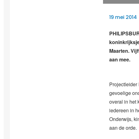
19 mei 2014
PHILIPSBURG
koninkrijksj
Maarten. Vij
aan mee.
Projectleider
gevoelige ond
overal in het
iedereen in h
Onderwijs, k
aan de orde.