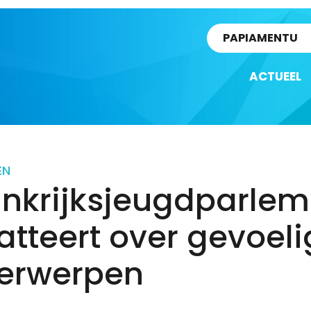
rtikel
PAPIAMENTU
ACTUEEL
EN
inkrijksjeugdparlem
tteert over gevoeli
erwerpen