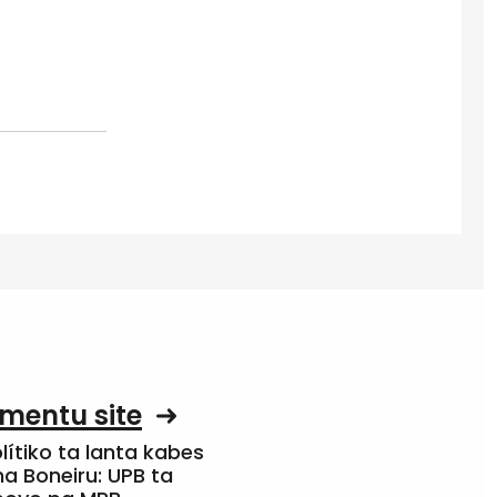
mentu site
olítiko ta lanta kabes
a Boneiru: UPB ta