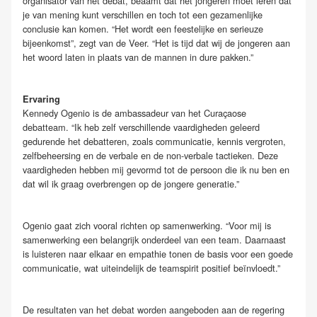
organisator van het debat, beaamt dat het jongeren moet leren dat
je van mening kunt verschillen en toch tot een gezamenlijke
conclusie kan komen. “Het wordt een feestelijke en serieuze
bijeenkomst”, zegt van de Veer. “Het is tijd dat wij de jongeren aan
het woord laten in plaats van de mannen in dure pakken.”
Ervaring
Kennedy Ogenio is de ambassadeur van het Curaçaose
debatteam. “Ik heb zelf verschillende vaardigheden geleerd
gedurende het debatteren, zoals communicatie, kennis vergroten,
zelfbeheersing en de verbale en de non-verbale tactieken. Deze
vaardigheden hebben mij gevormd tot de persoon die ik nu ben en
dat wil ik graag overbrengen op de jongere generatie.”
Ogenio gaat zich vooral richten op samenwerking. “Voor mij is
samenwerking een belangrijk onderdeel van een team. Daarnaast
is luisteren naar elkaar en empathie tonen de basis voor een goede
communicatie, wat uiteindelijk de teamspirit positief beïnvloedt.”
De resultaten van het debat worden aangeboden aan de regering