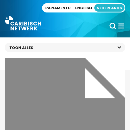
Direct naar artikel
PAPIAMENTU
ENGLISH
NEDERLANDS