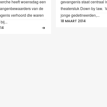
herche heeft woensdag een
gevangenis staat centraal i
vangenbewaarders van de
theaterstuk Down by law. 
genis verhoord die waren
jonge gedetineerden,...
18 MAART 2014
ij...
014