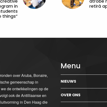
 creative
atrobe n
ogram in
retirá 
students
 things”
Menu
gronden over Aruba, Bonaire,
NIEUWS
ibische gemeenschap in
n we de ontwikkelingen op de
OVER ONS
volgt ook de Antilliaanse en
luitvorming in Den Haag die