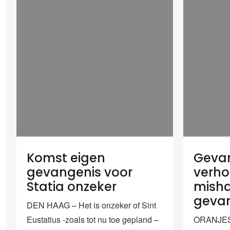
Komst eigen
Geva
gevangenis voor
verho
Statia onzeker
misha
geva
DEN HAAG – Het is onzeker of Sint
Eustatius -zoals tot nu toe gepland –
ORANJES