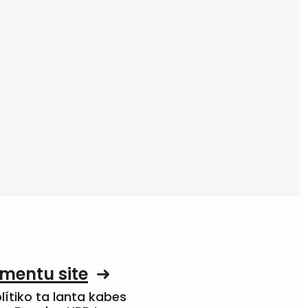
mentu site
olítiko ta lanta kabes