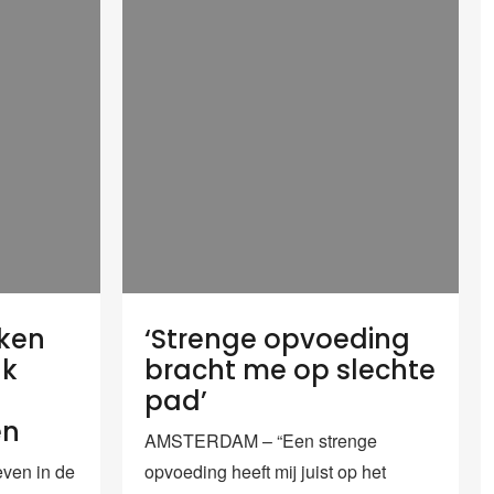
ken
‘Strenge opvoeding
uk
bracht me op slechte
pad’
en
AMSTERDAM – “Een strenge
ven in de
opvoeding heeft mij juist op het