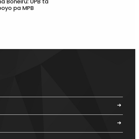
a Boneiru: UPB ta
apoyo pa MPB