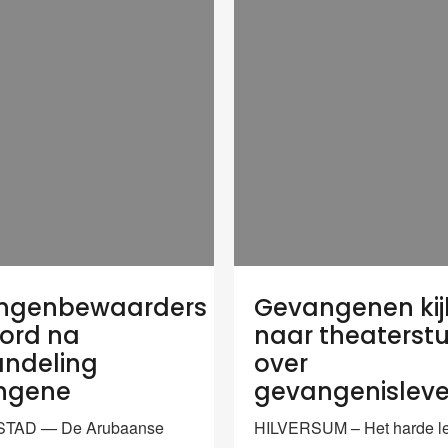
ngenbewaarders
Gevangenen kij
ord na
naar theaterst
ndeling
over
ngene
gevangenislev
TAD — De Arubaanse
HILVERSUM – Het harde le