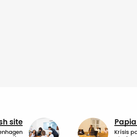
sh site
Papia
penhagen
Krísis p