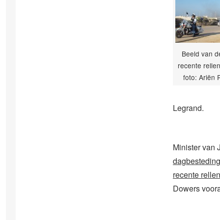
Beeld van d
recente rellen
foto: Ariën 
Legrand.
Minister van 
dagbestedings
recente relle
Dowers voora