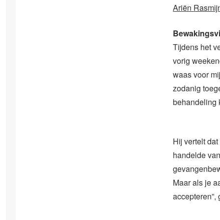
Ariën Rasmij
Bewakingsv
Tijdens het v
vorig weeken
waas voor mij
zodanig toege
behandeling 
Hij vertelt d
handelde van
gevangenbewaa
Maar als je a
accepteren”, 