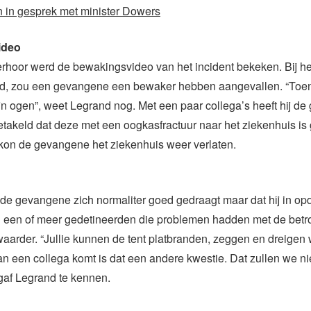
n in gesprek met minister Dowers
ideo
erhoor werd de bewakingsvideo van het incident bekeken. Bij het
d, zou een gevangene een bewaker hebben aangevallen. “Toen
n ogen”, weet Legrand nog. Met een paar collega’s heeft hij d
takeld dat deze met een oogkasfractuur naar het ziekenhuis is
kon de gevangene het ziekenhuis weer verlaten.
at de gevangene zich normaliter goed gedraagt maar dat hij in op
 een of meer gedetineerden die problemen hadden met de betr
rder. “Jullie kunnen de tent platbranden, zeggen en dreigen wa
an een collega komt is dat een andere kwestie. Dat zullen we ni
gaf Legrand te kennen.