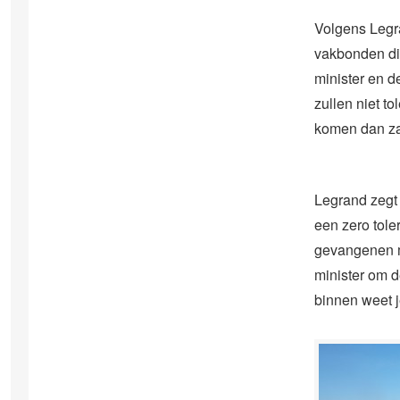
Volgens Legra
vakbonden di
minister en d
zullen niet t
komen dan zal
Legrand zegt
een zero toler
gevangenen me
minister om d
binnen weet je