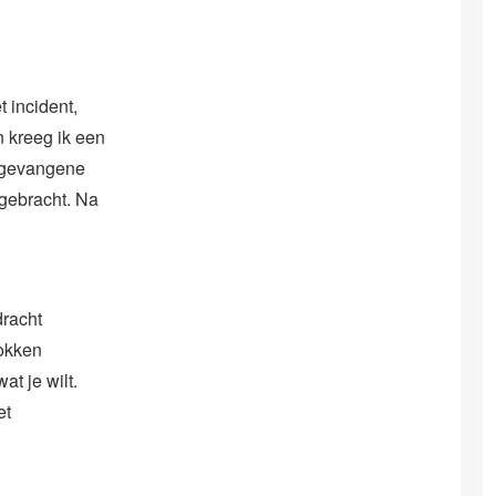
 incident,
 kreeg ik een
e gevangene
 gebracht. Na
dracht
okken
t je wilt.
et