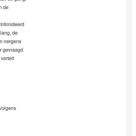
n de
ïntimideerd
 lang, de
en nergens
er gevraagd
vertelt
 volgens