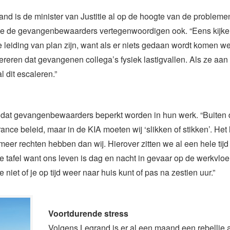
nd is de minister van Justitie al op de hoogte van de probleme
e de gevangenbewaarders vertegenwoordigen ook. “Eens kijke
e leiding van plan zijn, want als er niets gedaan wordt komen w
olereren dat gevangenen collega’s fysiek lastigvallen. Als ze aan
 dit escaleren.”
 dat gevangenbewaarders beperkt worden in hun werk. “Buiten d
ance beleid, maar in de KIA moeten wij ‘slikken of stikken’. Het l
er rechten hebben dan wij. Hierover zitten we al een hele tijd
e tafel want ons leven is dag en nacht in gevaar op de werkvlo
 niet of je op tijd weer naar huis kunt of pas na zestien uur.”
Voortdurende stress
Volgens Legrand is er al een maand een rebellie 