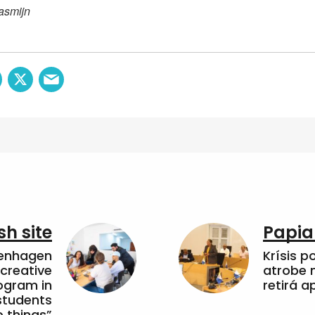
asmijn
sh site
Papia
penhagen
Krísis p
 creative
atrobe n
ogram in
retirá 
students
 things”