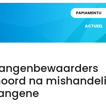
rtikel
PAPIAMENTU
ACTUEEL
angenbewaarders
hoord na mishandel
angene