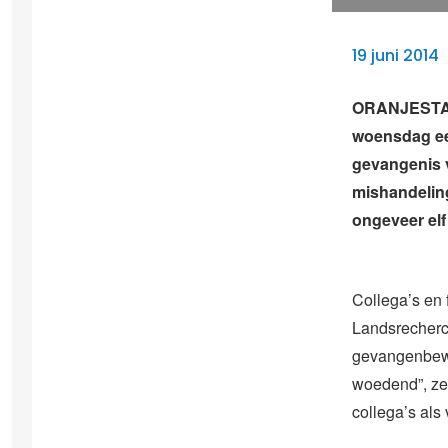
19 juni 2014
ORANJESTAD
woensdag ee
gevangenis v
mishandelin
ongeveer elf
Collega’s en 
Landsrecherch
gevangenbewa
woedend”, zei 
collega’s al