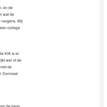
n, en de
n wat de
e nergens. Wij
 een collega
e KIA is er
ijkt wel of de
 met de
er. Eenmaal
aan de gang.