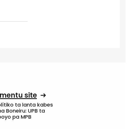
mentu site
olítiko ta lanta kabes
a Boneiru: UPB ta
apoyo pa MPB