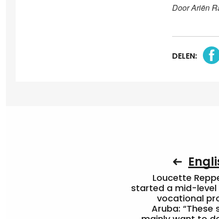
Door Ariën R
DELEN:
Engli
Loucette Rep
started a mid-level
vocational pr
Aruba: “These 
mainly want to do