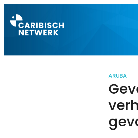
Direct naar a
ARUBA
Gev
ver
gev