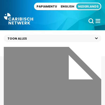
Direct naar artikel
PAPIAMENTU
ENGLISH
NEDERLANDS