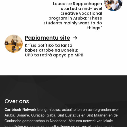
Loucette Reppenhagen
started a mid-level
creative vocational
program in Aruba: “These
students mainly want to do
things”
Papiamentu site
Krísis polítiko ta lanta
kabes atrobe na Boneiru:
UPB ta retirá apoyo pa MPB
Over ons
brengt nieuws, actualiteiten en achtergronden over
Caribisch Netwerk
Aruba, Bonaire, Curaçao, Saba, Sint Eustatius en Sint Maarten en de
Caribische gemeenschap in Nederland. Met een netwerk van lokale
journalisten volgen we de ontwikkelingen op de zes eilanden van het