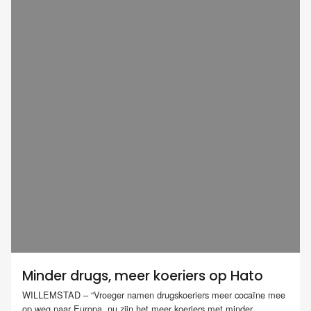
Minder drugs, meer koeriers op Hato
WILLEMSTAD – “Vroeger namen drugskoeriers meer cocaïne mee
op weg naar Europa, nu zijn het meer koeriers met minder...