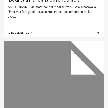
‘Deal with it’: dit is onze realiteit
AMSTERDAM – Je moet het het maar durven… Als succesvolle
filmer van feel good televisie-krakers een documentaire maken
over...
19 DECEMBER 2014