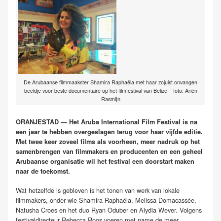
De Arubaanse filmmaakster Shamira Raphaëla met haar zojuist onvangen
beeldje voor beste documentaire op het filmfestival van Belize – foto: Ariën
Rasmijn
ORANJESTAD — Het Aruba International Film Festival is na
een jaar te hebben overgeslagen terug voor haar vijfde editie.
Met twee keer zoveel films als voorheen, meer nadruk op het
samenbrengen van filmmakers en producenten en een geheel
Arubaanse organisatie wil het festival een doorstart maken
naar de toekomst.
Wat hetzelfde is gebleven is het tonen van werk van lokale
filmmakers, onder wie Shamira Raphaëla, Melissa Domacassée,
Natusha Croes en het duo Ryan Oduber en Alydia Wever. Volgens
festivaldirecteur Rebecca Roos voeren met name de meer