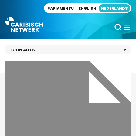
Direct naar artikel
PAPIAMENTU
ENGLISH
NEDERLANDS