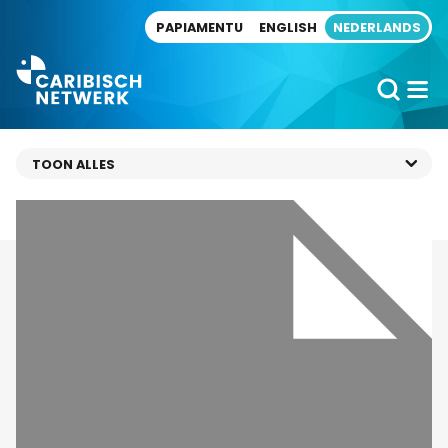
Direct naar artikel
PAPIAMENTU
ENGLISH
NEDERLANDS