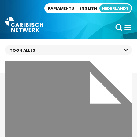
Direct naar artikel
PAPIAMENTU
ENGLISH
NEDERLANDS