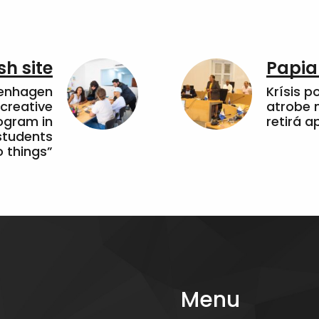
sh site
Papia
penhagen
Krísis p
 creative
atrobe n
ogram in
retirá 
students
 things”
Menu