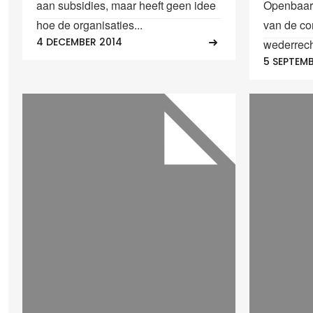
aan subsidies, maar heeft geen idee
Openbaar 
hoe de organisaties...
van de com
4 DECEMBER 2014
wederrecht
5 SEPTEMB