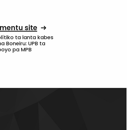
mentu site
olítiko ta lanta kabes
a Boneiru: UPB ta
apoyo pa MPB