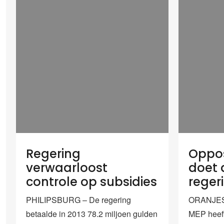
Regering
Oppos
verwaarloost
doet 
controle op subsidies
reger
PHILIPSBURG – De regering
ORANJEST
betaalde in 2013 78.2 miljoen gulden
MEP heeft