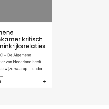
mene
kamer kritisch
inkrijksrelaties
G – De Algemene
er van Nederland heeft
p de wijze waarop – onder
..
3