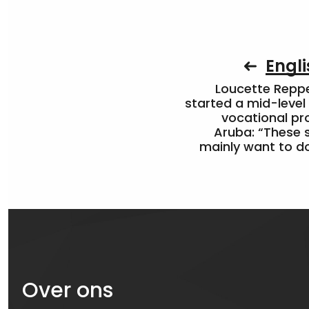
Engli
Loucette Rep
started a mid-level
vocational pr
Aruba: “These 
mainly want to do
Over ons