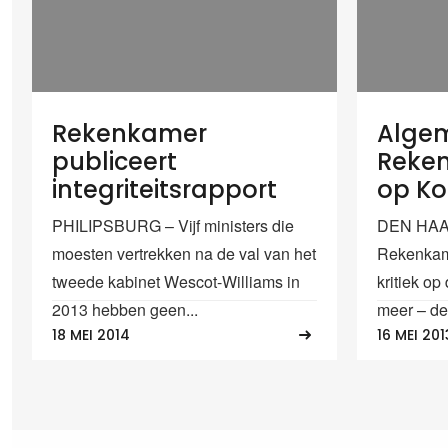
Rekenkamer
Alge
publiceert
Reken
integriteitsrapport
op Kon
PHILIPSBURG – Vijf ministers die
DEN HAA
moesten vertrekken na de val van het
Rekenkam
tweede kabinet Wescot-Williams in
kritiek o
2013 hebben geen...
meer – de.
18 MEI 2014
16 MEI 201