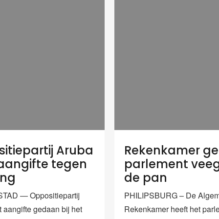
itiepartij Aruba
Rekenkamer ge
aangifte tegen
parlement veeg
ing
de pan
AD — Oppositiepartij
PHILIPSBURG – De Alge
 aangifte gedaan bij het
Rekenkamer heeft het parl