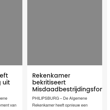
eft
Rekenkamer
 uit
bekritiseert
Misdaadbestrijdingsfond
mene
PHILIPSBURG – De Algemene
ement van
Rekenkamer heeft opnieuw een