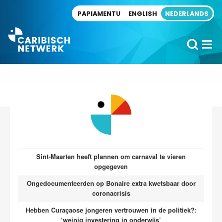
Direct naar artikel
PAPIAMENTU
ENGLISH
NEDERLANDS
Sint-Maarten heeft plannen om carnaval te vieren
opgegeven
Ongedocumenteerden op Bonaire extra kwetsbaar door
coronacrisis
Hebben Curaçaose jongeren vertrouwen in de politiek?:
‘weinig investering in onderwijs’