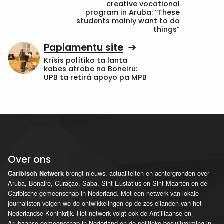
creative vocational
program in Aruba: “These
students mainly want to do
things”
Papiamentu site
Krísis polítiko ta lanta
kabes atrobe na Boneiru:
UPB ta retirá apoyo pa MPB
Over ons
brengt nieuws, actualiteiten en achtergronden over
Caribisch Netwerk
Aruba, Bonaire, Curaçao, Saba, Sint Eustatius en Sint Maarten en de
Caribische gemeenschap in Nederland. Met een netwerk van lokale
journalisten volgen we de ontwikkelingen op de zes eilanden van het
Nederlandse Koninkrijk. Het netwerk volgt ook de Antilliaanse en
Arubaanse gemeenschap in Nederland en de politieke besluitvorming in