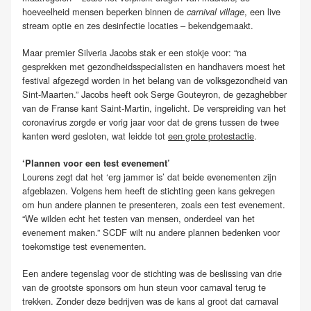
hoeveelheid mensen beperken binnen de
, een live
carnival village
stream optie en zes desinfectie locaties – bekendgemaakt.
Maar premier Silveria Jacobs stak er een stokje voor: “na
gesprekken met gezondheidsspecialisten en handhavers moest het
festival afgezegd worden in het belang van de volksgezondheid van
Sint-Maarten.” Jacobs heeft ook Serge Gouteyron, de gezaghebber
van de Franse kant Saint-Martin, ingelicht. De verspreiding van het
coronavirus zorgde er vorig jaar voor dat de grens tussen de twee
kanten werd gesloten, wat leidde tot
een grote protestactie
.
‘Plannen voor een test evenement’
Lourens zegt dat het ‘erg jammer is’ dat beide evenementen zijn
afgeblazen. Volgens hem heeft de stichting geen kans gekregen
om hun andere plannen te presenteren, zoals een test evenement.
“We wilden echt het testen van mensen, onderdeel van het
evenement maken.” SCDF wilt nu andere plannen bedenken voor
toekomstige test evenementen.
Een andere tegenslag voor de stichting was de beslissing van drie
van de grootste sponsors om hun steun voor carnaval terug te
trekken. Zonder deze bedrijven was de kans al groot dat carnaval