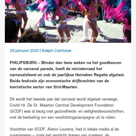
Foto: Carnaval op Sint-Maarten. Foto: Pixabay
29 januari 2021 | Ralph Cantave
PHILIPSBURG – Minder dan twee weken na het goedkeuren
van de carnaval parade, heeft de ministerraad het
carnavalsfeest en ook de jaarlijkse Heineken Regatta afgelast.
Beide festivals zijn economische drijfkrachten van de
toeristische sector van Sint-Maarten.
Dit wordt het tweede jaar dat carnaval wordt afgelast vanwege
Covid-19. De St. Maarten Carnival Development Foundation
(SCDF) was al bezig met gezondheids- en veiligheidsvoorschriften,
met de bedoeling om een voorlichtingscampagne uit te rollen.
Voorzitter van SCDF, Alston Lourens, had in lokale media al de
maatregelen – zoals het verplicht dragen van maskers, de