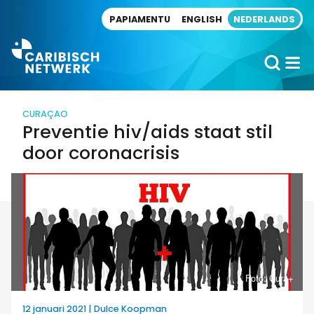
Direct naar artikel
PAPIAMENTU
ENGLISH
NEDERLANDS
CURAÇAO
Preventie hiv/aids staat stil
door coronacrisis
Foto: Cura+
12 januari 2021 | Dulce Koopman