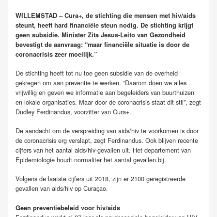
WILLEMSTAD – Cura+, de stichting die mensen met hiv/aids
steunt, heeft hard financiële steun nodig. De stichting krijgt
geen subsidie. Minister Zita Jesus-Leito van Gezondheid
bevestigt de aanvraag: “maar financiële situatie is door de
coronacrisis zeer moeilijk.”
De stichting heeft tot nu toe geen subsidie van de overheid
gekregen om aan preventie te werken. “Daarom doen we alles
vrijwillig en geven we informatie aan begeleiders van buurthuizen
en lokale organisaties. Maar door de coronacrisis staat dit stil”, zegt
Dudley Ferdinandus, voorzitter van Cura+.
De aandacht om de verspreiding van aids/hiv te voorkomen is door
de coronacrisis erg verslapt, zegt Ferdinandus. Ook blijven recente
cijfers van het aantal aids/hiv-gevallen uit. Het departement van
Epidemiologie houdt normaliter het aantal gevallen bij.
Volgens de laatste cijfers uit 2018, zijn er 2100 geregistreerde
gevallen van aids/hiv op Curaçao.
Geen preventiebeleid voor hiv/aids