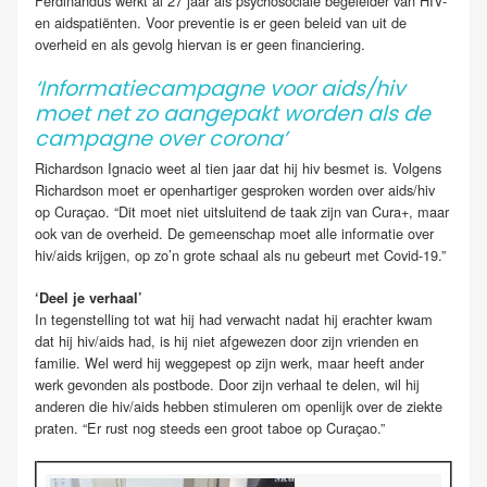
Ferdinandus werkt al 27 jaar als psychosociale begeleider van HIV-
en aidspatiënten. Voor preventie is er geen beleid van uit de
overheid en als gevolg hiervan is er geen financiering.
‘Informatiecampagne voor aids/hiv
moet net zo aangepakt worden als de
campagne over corona’
Richardson Ignacio weet al tien jaar dat hij hiv besmet is. Volgens
Richardson moet er openhartiger gesproken worden over aids/hiv
op Curaçao. “Dit moet niet uitsluitend de taak zijn van Cura+, maar
ook van de overheid. De gemeenschap moet alle informatie over
hiv/aids krijgen, op zo’n grote schaal als nu gebeurt met Covid-19.”
‘Deel je verhaal’
In tegenstelling tot wat hij had verwacht nadat hij erachter kwam
dat hij hiv/aids had, is hij niet afgewezen door zijn vrienden en
familie. Wel werd hij weggepest op zijn werk, maar heeft ander
werk gevonden als postbode. Door zijn verhaal te delen, wil hij
anderen die hiv/aids hebben stimuleren om openlijk over de ziekte
praten. “Er rust nog steeds een groot taboe op Curaçao.”