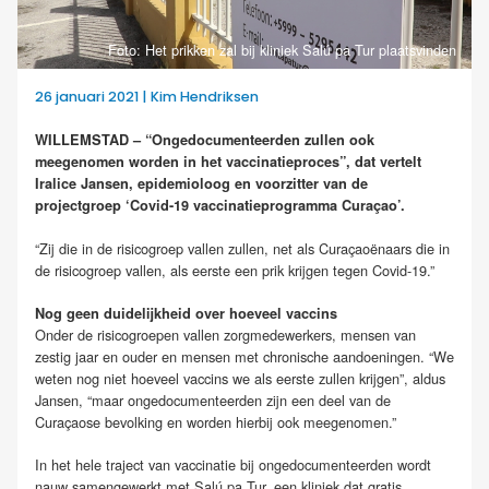
Foto: Het prikken zal bij kliniek Salú pa Tur plaatsvinden
26 januari 2021 | Kim Hendriksen
WILLEMSTAD – “Ongedocumenteerden zullen ook
meegenomen worden in het vaccinatieproces”, dat vertelt
Iralice Jansen, epidemioloog en voorzitter van de
projectgroep ‘Covid-19 vaccinatieprogramma Curaçao’.
“Zij die in de risicogroep vallen zullen, net als Curaçaoënaars die in
de risicogroep vallen, als eerste een prik krijgen tegen Covid-19.”
Nog geen duidelijkheid over hoeveel vaccins
Onder de risicogroepen vallen zorgmedewerkers, mensen van
zestig jaar en ouder en mensen met chronische aandoeningen. “We
weten nog niet hoeveel vaccins we als eerste zullen krijgen”, aldus
Jansen, “maar ongedocumenteerden zijn een deel van de
Curaçaose bevolking en worden hierbij ook meegenomen.”
In het hele traject van vaccinatie bij ongedocumenteerden wordt
nauw samengewerkt met Salú pa Tur, een kliniek dat gratis