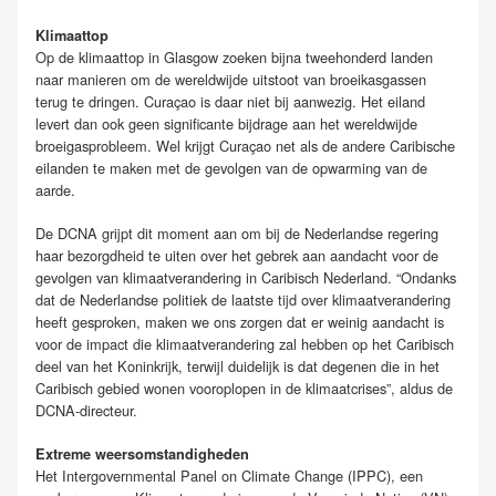
Klimaattop
Op de klimaattop in Glasgow zoeken bijna tweehonderd landen
naar manieren om de wereldwijde uitstoot van broeikasgassen
terug te dringen. Curaçao is daar niet bij aanwezig. Het eiland
levert dan ook geen significante bijdrage aan het wereldwijde
broeigasprobleem. Wel krijgt Curaçao net als de andere Caribische
eilanden te maken met de gevolgen van de opwarming van de
aarde.
De DCNA grijpt dit moment aan om bij de Nederlandse regering
haar bezorgdheid te uiten over het gebrek aan aandacht voor de
gevolgen van klimaatverandering in Caribisch Nederland. “Ondanks
dat de Nederlandse politiek de laatste tijd over klimaatverandering
heeft gesproken, maken we ons zorgen dat er weinig aandacht is
voor de impact die klimaatverandering zal hebben op het Caribisch
deel van het Koninkrijk, terwijl duidelijk is dat degenen die in het
Caribisch gebied wonen vooroplopen in de klimaatcrises”, aldus de
DCNA-directeur.
Extreme weersomstandigheden
Het Intergovernmental Panel on Climate Change (IPPC), een