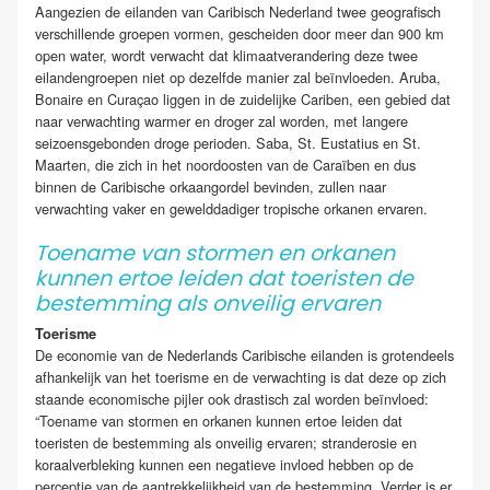
Aangezien de eilanden van Caribisch Nederland twee geografisch
verschillende groepen vormen, gescheiden door meer dan 900 km
open water, wordt verwacht dat klimaatverandering deze twee
eilandengroepen niet op dezelfde manier zal beïnvloeden. Aruba,
Bonaire en Curaçao liggen in de zuidelijke Cariben, een gebied dat
naar verwachting warmer en droger zal worden, met langere
seizoensgebonden droge perioden. Saba, St. Eustatius en St.
Maarten, die zich in het noordoosten van de Caraïben en dus
binnen de Caribische orkaangordel bevinden, zullen naar
verwachting vaker en gewelddadiger tropische orkanen ervaren.
Toename van stormen en orkanen
kunnen ertoe leiden dat toeristen de
bestemming als onveilig ervaren
Toerisme
De economie van de Nederlands Caribische eilanden is grotendeels
afhankelijk van het toerisme en de verwachting is dat deze op zich
staande economische pijler ook drastisch zal worden beïnvloed:
“Toename van stormen en orkanen kunnen ertoe leiden dat
toeristen de bestemming als onveilig ervaren; stranderosie en
koraalverbleking kunnen een negatieve invloed hebben op de
perceptie van de aantrekkelijkheid van de bestemming. Verder is er