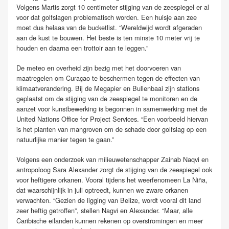
Volgens Martis zorgt 10 centimeter stijging van de zeespiegel er al
voor dat golfslagen problematisch worden. Een huisje aan zee
moet dus helaas van de bucketlist. “Wereldwijd wordt afgeraden
aan de kust te bouwen. Het beste is ten minste 10 meter vrij te
houden en daarna een trottoir aan te leggen.”
De meteo en overheid zijn bezig met het doorvoeren van
maatregelen om Curaçao te beschermen tegen de effecten van
klimaatverandering. Bij de Megapier en Bullenbaai zijn stations
geplaatst om de stijging van de zeespiegel te monitoren en de
aanzet voor kunstbewerking is begonnen in samenwerking met de
United Nations Office for Project Services. “Een voorbeeld hiervan
is het planten van mangroven om de schade door golfslag op een
natuurlijke manier tegen te gaan.”
Volgens een onderzoek van milieuwetenschapper Zainab Naqvi en
antropoloog Sara Alexander zorgt de stijging van de zeespiegel ook
voor heftigere orkanen. Vooral tijdens het weerfenomeen La Niña,
dat waarschijnlijk in juli optreedt, kunnen we zware orkanen
verwachten. “Gezien de ligging van Belize, wordt vooral dit land
zeer heftig getroffen”, stellen Nagvi en Alexander. “Maar, alle
Caribische eilanden kunnen rekenen op overstromingen en meer