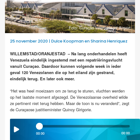
Foto: Curaçao International Airport
25 november 2020 | Dulce Koopman en Sharina Henriquez
WILLEMSTAD/ORANJESTAD – Na lang onderhandelen heeft
Venezuela eindelijk ingestemd met een repatriëringsvlucht
vanuit Curaçao. Daardoor kunnen volgende week in ieder
geval 120 Venezolanen die op het eiland zijn gestrand,
eindelijk terug. En later ook meer.
“Het was heel moeizaam om ze terug te sturen, vluchten werden
op het laatste moment afgezegd. De Venezolaanse overheid wilde
ze pertinent niet terug hebben. Maar de toon is nu veranderd”, zegt
de Curaçaose justitieminister Quincy Girigorie.
00:00
00:00