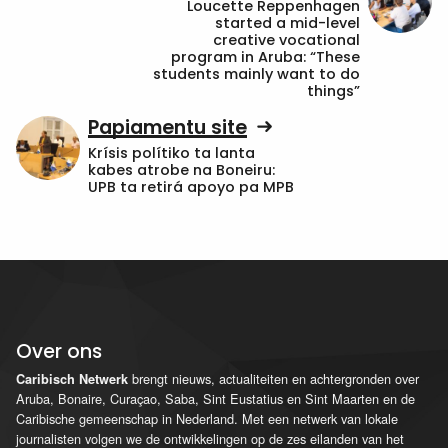
Loucette Reppenhagen
started a mid-level
creative vocational
program in Aruba: “These
students mainly want to do
things”
Papiamentu site
Krísis polítiko ta lanta
kabes atrobe na Boneiru:
UPB ta retirá apoyo pa MPB
Over ons
brengt nieuws, actualiteiten en achtergronden over
Caribisch Netwerk
Aruba, Bonaire, Curaçao, Saba, Sint Eustatius en Sint Maarten en de
Caribische gemeenschap in Nederland. Met een netwerk van lokale
journalisten volgen we de ontwikkelingen op de zes eilanden van het