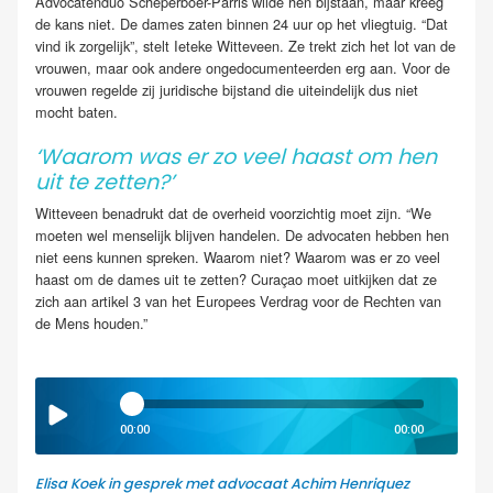
Advocatenduo Scheperboer-Parris wilde hen bijstaan, maar kreeg
de kans niet. De dames zaten binnen 24 uur op het vliegtuig. “Dat
vind ik zorgelijk”, stelt Ieteke Witteveen. Ze trekt zich het lot van de
vrouwen, maar ook andere ongedocumenteerden erg aan. Voor de
vrouwen regelde zij juridische bijstand die uiteindelijk dus niet
mocht baten.
‘Waarom was er zo veel haast om hen
uit te zetten?’
Witteveen benadrukt dat de overheid voorzichtig moet zijn. “We
moeten wel menselijk blijven handelen. De advocaten hebben hen
niet eens kunnen spreken. Waarom niet? Waarom was er zo veel
haast om de dames uit te zetten? Curaçao moet uitkijken dat ze
zich aan artikel 3 van het Europees Verdrag voor de Rechten van
de Mens houden.”
00:00
00:00
Elisa Koek in gesprek met advocaat Achim Henriquez