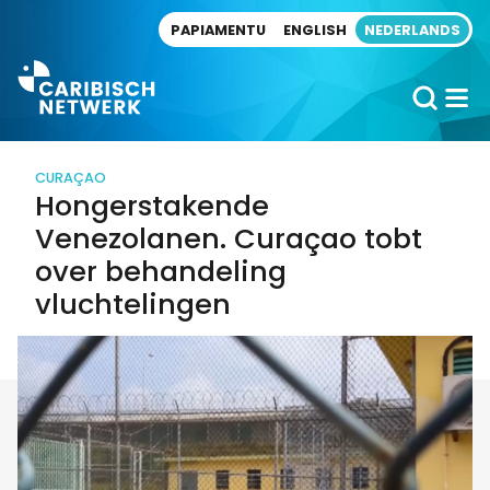
Direct naar artikel
PAPIAMENTU
ENGLISH
NEDERLANDS
CURAÇAO
Hongerstakende
Venezolanen. Curaçao tobt
over behandeling
vluchtelingen