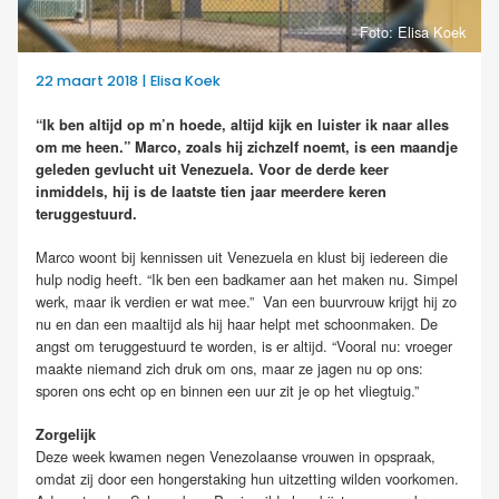
Foto: Elisa Koek
22 maart 2018 | Elisa Koek
“Ik ben altijd op m’n hoede, altijd kijk en luister ik naar alles
om me heen.” Marco, zoals hij zichzelf noemt, is een maandje
geleden gevlucht uit Venezuela. Voor de derde keer
inmiddels, hij is de laatste tien jaar meerdere keren
teruggestuurd.
Marco woont bij kennissen uit Venezuela en klust bij iedereen die
hulp nodig heeft. “Ik ben een badkamer aan het maken nu. Simpel
werk, maar ik verdien er wat mee.” Van een buurvrouw krijgt hij zo
nu en dan een maaltijd als hij haar helpt met schoonmaken. De
angst om teruggestuurd te worden, is er altijd. “Vooral nu: vroeger
maakte niemand zich druk om ons, maar ze jagen nu op ons:
sporen ons echt op en binnen een uur zit je op het vliegtuig.”
Zorgelijk
Deze week kwamen negen Venezolaanse vrouwen in opspraak,
omdat zij door een hongerstaking hun uitzetting wilden voorkomen.