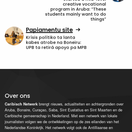
creative vocational
program in Aruba: “These
students mainly want to do
things”
Papiamentu site
Krísis polítiko ta lanta
kabes atrobe na Boneiru:
UPB ta retirá apoyo pa MPB
Over ons
brengt nieuws, actualiteiten en achtergronden over
Caribisch Netwerk
Aruba, Bonaire, Curaçao, Saba, Sint Eustatius en Sint Maarten en de
Caribische gemeenschap in Nederland. Met een netwerk van lokale
journalisten volgen we de ontwikkelingen op de zes eilanden van het
Nederlandse Koninkrijk. Het netwerk volgt ook de Antilliaanse en