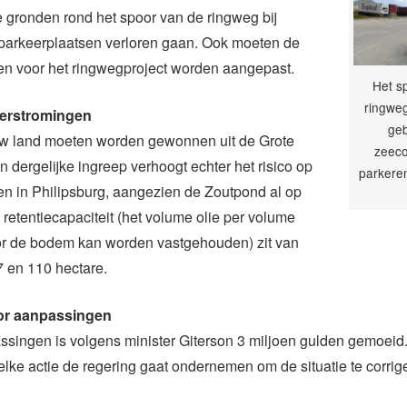
de gronden rond het spoor van de ringweg bij
 parkeerplaatsen verloren gaan. Ook moeten de
len voor het ringwegproject worden aangepast.
Het s
ringweg
verstromingen
geb
w land moeten worden gewonnen uit de Grote
zeeco
 dergelijke ingreep verhoogt echter het risico op
parkeren
n in Philipsburg, aangezien de Zoutpond al op
etentiecapaciteit (het volume olie per volume
or de bodem kan worden vastgehouden) zit van
 en 110 hectare.
oor aanpassingen
singen is volgens minister Giterson 3 miljoen gulden gemoeid.
elke actie de regering gaat ondernemen om de situatie te corrig