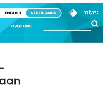
ENGLISH
NEDERLANDS
OVER ONS
-
 aan