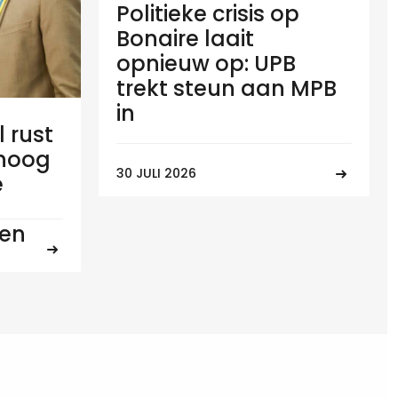
Politieke crisis op
Bonaire laait
opnieuw op: UPB
trekt steun aan MPB
in
l rust
 hoog
30 JULI 2026
e
ten