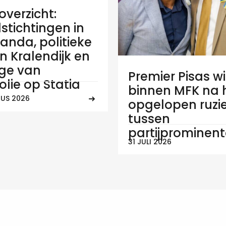
verzicht:
stichtingen in
anda, politieke
 in Kralendijk en
ge van
Premier Pisas wi
olie op Statia
binnen MFK na
US 2026
opgelopen ruzi
tussen
partijprominen
31 JULI 2026