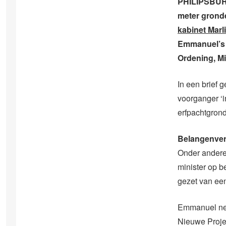
PHILIPSBURG
meter gronde
kabinet Marl
Emmanuel’s o
Ordening, Mil
In een brief 
voorganger ‘i
erfpachtgron
Belangenver
Onder andere 
minister op 
gezet van een
Emmanuel neg
Nieuwe Proje