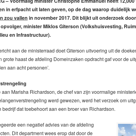
 – Voormalig minister Christophe Emmanuel heeft 12,000 
n in erfpacht uit laten geven, op de dag waarop duidelijk w
in zou vallen
in november 2017. Dit blijkt uit onderzoek door
pvolger, minister Miklos Giterson (Volkshuisvesting, Ruimt
ieu en Infrastructuur).
gericht aan de ministerraad doet Giterson uitvoering uit de doeke
n grote haast de afdeling Domeinzaken opdracht gaf voor de uitg
den aan acht personen’.
strengeling
aan Marisha Richardson, de chef van zijn voormalige ministeri
belangenverstrengeling werd gewezen, werd het verzoek om uitg
 bedrijf dat toebehoort aan een broer van Richardson.
eerde een negatief advies van de afdeling
cten. Dit department wees erop dat door de