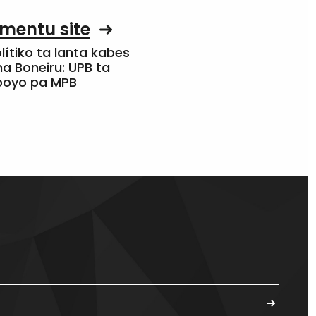
mentu site
olítiko ta lanta kabes
a Boneiru: UPB ta
apoyo pa MPB