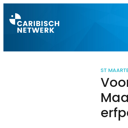
Direct naar a
ST MAART
Voor
Maa
erf