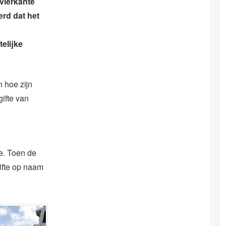
vierkante
erd dat het
elijke
n hoe zijn
ifte van
e. Toen de
ifte op naam