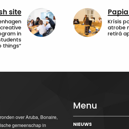
sh site
Papia
penhagen
Krísis p
 creative
atrobe n
ogram in
retirá 
students
 things”
Menu
gronden over Aruba, Bonaire,
NIEUWS
ibische gemeenschap in