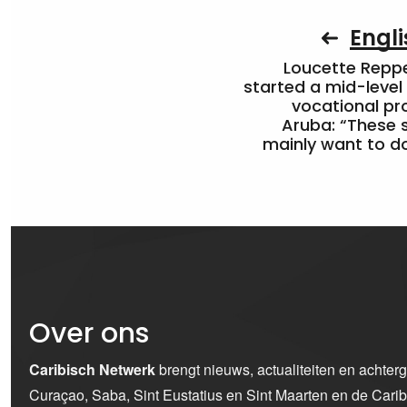
Engli
Loucette Rep
started a mid-level
vocational pr
Aruba: “These 
mainly want to do
Over ons
Caribisch Netwerk
brengt nieuws, actualiteiten en achter
Curaçao, Saba, Sint Eustatius en Sint Maarten en de Car