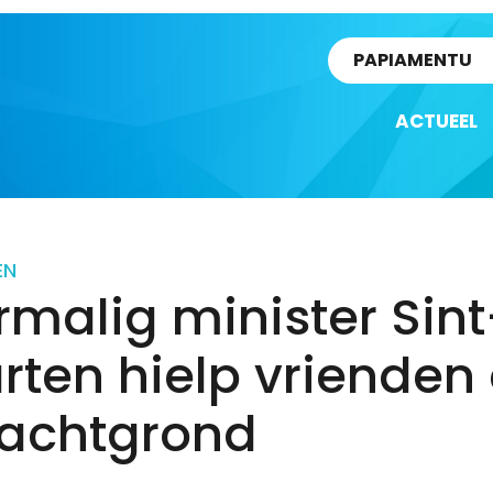
rtikel
PAPIAMENTU
ACTUEEL
EN
malig minister Sint
rten hielp vrienden
pachtgrond