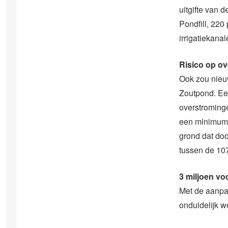
uitgifte van 
Pondfill, 220
irrigatiekana
Risico op o
Ook zou nieu
Zoutpond. Een
overstrominge
een minimum r
grond dat do
tussen de 107
3 miljoen v
Met de aanpas
onduidelijk w