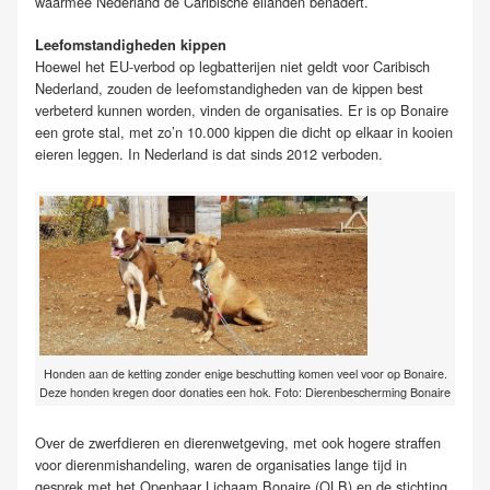
waarmee Nederland de Caribische eilanden benadert.
Leefomstandigheden kippen
Hoewel het EU-verbod op legbatterijen niet geldt voor Caribisch
Nederland, zouden de leefomstandigheden van de kippen best
verbeterd kunnen worden, vinden de organisaties. Er is op Bonaire
een grote stal, met zo’n 10.000 kippen die dicht op elkaar in kooien
eieren leggen. In Nederland is dat sinds 2012 verboden.
Honden aan de ketting zonder enige beschutting komen veel voor op Bonaire.
Deze honden kregen door donaties een hok. Foto: Dierenbescherming Bonaire
Over de zwerfdieren en dierenwetgeving, met ook hogere straffen
voor dierenmishandeling, waren de organisaties lange tijd in
gesprek met het Openbaar Lichaam Bonaire (OLB) en de stichting