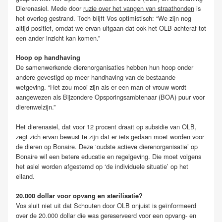
Dierenasiel. Mede door
ruzie over het vangen van straathonden
is
het overleg gestrand. Toch blijft Vos optimistisch: “We zijn nog
altijd positief, omdat we ervan uitgaan dat ook het OLB achteraf tot
een ander inzicht kan komen.”
Hoop op handhaving
De samenwerkende dierenorganisaties hebben hun hoop onder
andere gevestigd op meer handhaving van de bestaande
wetgeving. “Het zou mooi zijn als er een man of vrouw wordt
aangewezen als Bijzondere Opsporingsambtenaar (BOA) puur voor
dierenwelzijn.”
Het dierenasiel, dat voor 12 procent draait op subsidie van OLB,
zegt zich ervan bewust te zijn dat er iets gedaan moet worden voor
de dieren op Bonaire. Deze ‘oudste actieve dierenorganisatie’ op
Bonaire wil een betere educatie en regelgeving. Die moet volgens
het asiel worden afgestemd op ‘de individuele situatie’ op het
eiland.
20.000 dollar voor opvang en sterilisatie?
Vos sluit niet uit dat Schouten door OLB onjuist is geïnformeerd
over de 20.000 dollar die was gereserveerd voor een opvang- en