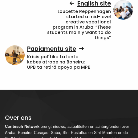
English site
Loucette Reppenhagen
started a mid-level
creative vocational
program in Aruba: “These
students mainly want to do
things”
Papiamentu site
Krísis polítiko ta lanta
kabes atrobe na Boneiru:
UPB ta retirá apoyo pa MPB
Over ons
brengt nieuws, actualiteiten en achtergronden over
Caribisch Netwerk
Aruba, Bonaire, Curaçao, Saba, Sint Eustatius en Sint Maarten en de