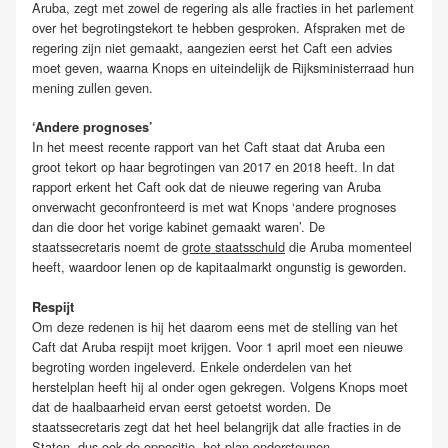
Aruba, zegt met zowel de regering als alle fracties in het parlement
over het begrotingstekort te hebben gesproken. Afspraken met de
regering zijn niet gemaakt, aangezien eerst het Caft een advies
moet geven, waarna Knops en uiteindelijk de Rijksministerraad hun
mening zullen geven.
‘Andere prognoses’
In het meest recente rapport van het Caft staat dat Aruba een
groot tekort op haar begrotingen van 2017 en 2018 heeft. In dat
rapport erkent het Caft ook dat de nieuwe regering van Aruba
onverwacht geconfronteerd is met wat Knops ‘andere prognoses
dan die door het vorige kabinet gemaakt waren’. De
staatssecretaris noemt de
grote staatsschuld
die Aruba momenteel
heeft, waardoor lenen op de kapitaalmarkt ongunstig is geworden.
Respijt
Om deze redenen is hij het daarom eens met de stelling van het
Caft dat Aruba respijt moet krijgen. Voor 1 april moet een nieuwe
begroting worden ingeleverd. Enkele onderdelen van het
herstelplan heeft hij al onder ogen gekregen. Volgens Knops moet
dat de haalbaarheid ervan eerst getoetst worden. De
staatssecretaris zegt dat het heel belangrijk dat alle fracties in de
Staten, dus ook de oppositie, het plan ondersteunen.