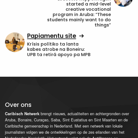
started a mid-level
creative vocational
program in Aruba: “These
students mainly want to do
things”
Papiamentu site
Krísis polítiko ta lanta
kabes atrobe na Boneiru:
UPB ta retirá apoyo pa MPB
Over ons
brengt nieuws, actualiteiten en achtergronden over
Caribisch Netwerk
Aruba, Bonaire, Curaçao, Saba, Sint Eustatius en Sint Maarten en de
Caribische gemeenschap in Nederland. Met een netwerk van lokale
journalisten volgen we de ontwikkelingen op de zes eilanden van het