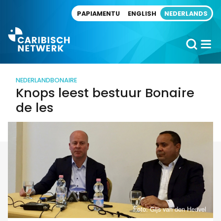
Direct naar artikel
PAPIAMENTU
ENGLISH
NEDERLANDS
NEDERLAND
BONAIRE
Knops leest bestuur Bonaire
de les
Foto: Gijs van den Heuvel